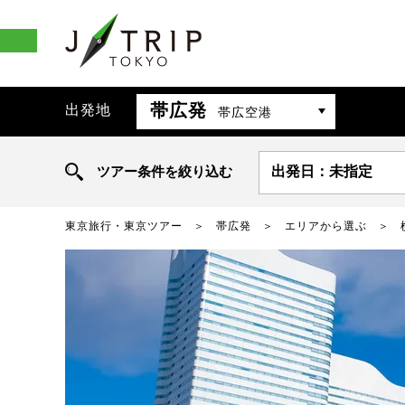
帯広発
出発地
帯広空港
ツアー条件を絞り込む
出発日：未指定
東京旅行・東京ツアー
帯広発
エリアから選ぶ