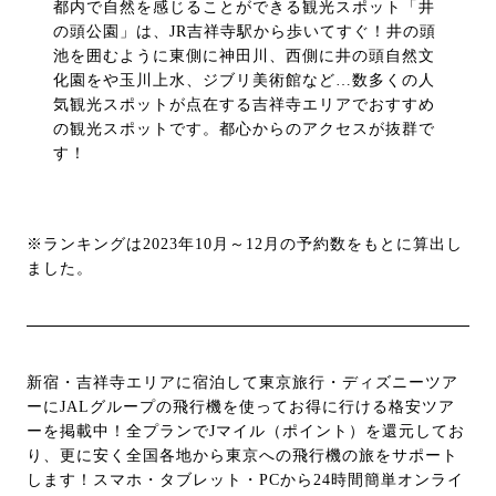
都内で自然を感じることができる観光スポット「井
の頭公園」は、JR吉祥寺駅から歩いてすぐ！井の頭
池を囲むように東側に神田川、西側に井の頭自然文
化園をや玉川上水、ジブリ美術館など…数多くの人
気観光スポットが点在する吉祥寺エリアでおすすめ
の観光スポットです。都心からのアクセスが抜群で
す！
※ランキングは2023年10月～12月の予約数をもとに算出し
ました。
新宿・吉祥寺エリアに宿泊して東京旅行・ディズニーツア
ーにJALグループの飛行機を使ってお得に行ける格安ツア
ーを掲載中！全プランでJマイル（ポイント）を還元してお
り、更に安く全国各地から東京への飛行機の旅をサポート
します！スマホ・タブレット・PCから24時間簡単オンライ