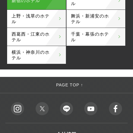
新宿のホテル
ル
上野・浅草のホテ
舞浜・新浦安のホ
ル
テル
西葛西・江東のホ
千葉・幕張のホテ
テル
ル
横浜・神奈川のホ
テル
PAGE TOP ↑