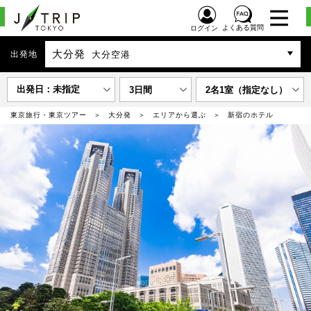
よくある質問
ログイン
大分発
出発地
大分空港
出発日：未指定
3日間
2名1室（指定なし）
東京旅行・東京ツアー
大分発
エリアから選ぶ
新宿のホテル