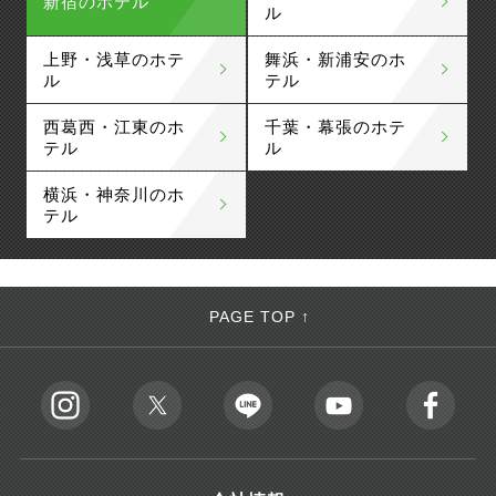
新宿のホテル
ル
上野・浅草のホテ
舞浜・新浦安のホ
ル
テル
西葛西・江東のホ
千葉・幕張のホテ
テル
ル
横浜・神奈川のホ
テル
PAGE TOP ↑