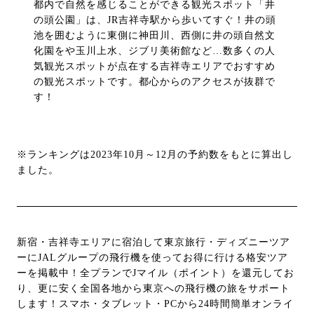
都内で自然を感じることができる観光スポット「井
の頭公園」は、JR吉祥寺駅から歩いてすぐ！井の頭
池を囲むように東側に神田川、西側に井の頭自然文
化園をや玉川上水、ジブリ美術館など…数多くの人
気観光スポットが点在する吉祥寺エリアでおすすめ
の観光スポットです。都心からのアクセスが抜群で
す！
※ランキングは2023年10月～12月の予約数をもとに算出し
ました。
新宿・吉祥寺エリアに宿泊して東京旅行・ディズニーツア
ーにJALグループの飛行機を使ってお得に行ける格安ツア
ーを掲載中！全プランでJマイル（ポイント）を還元してお
り、更に安く全国各地から東京への飛行機の旅をサポート
します！スマホ・タブレット・PCから24時間簡単オンライ