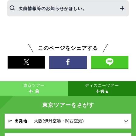
JALコールセンターへお問い合わせ、またはJAL公
ホテル退室時間、状況等により返金の可否が異なり
欠航情報等のお知らせがほしい。
式サイトより別便への振替（変更）のお手続きをお
ます。多くのホテルでは、チェックアウト時間まで
願いします。
に、退室されたかが基準となります。 日程を前倒し
詳しくは
こちら >
で振替便をご利用の場合は、ホテルフロントにその
日本航空から欠航情報等のお知らせが届く「搭乗情
旨をお伝えいただき、ホテル指定のチェックアウト
報お知らせサービス」がご利用いただけます。ジェ
時間までにご退室をお願いいたします。 返金の可否
イトリップでツアー予約完了後、JAL公式サイトの
については、ご帰宅後で構いませんので、弊社まで
予約確認画面からご登録いただけます。
このページをシェアする
ご連絡ください。
JAL公式サイトは
こちら >
詳しくは
こちら >
東京ツアー
ディズニーツアー
東京ツアーをさがす
出発地