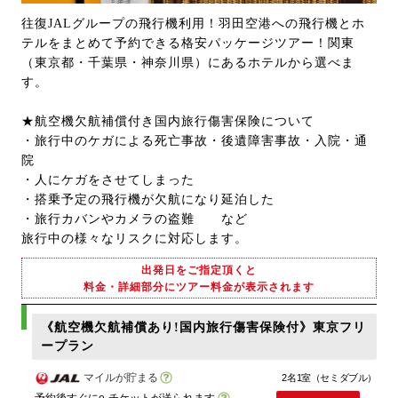
往復JALグループの飛行機利用！羽田空港への飛行機とホ
テルをまとめて予約できる格安パッケージツアー！関東
（東京都・千葉県・神奈川県）にあるホテルから選べま
す。
★航空機欠航補償付き国内旅行傷害保険について
・旅行中のケガによる死亡事故・後遺障害事故・入院・通
院
・人にケガをさせてしまった
・搭乗予定の飛行機が欠航になり延泊した
・旅行カバンやカメラの盗難 など
旅行中の様々なリスクに対応します。
出発日をご指定頂くと
料金・詳細部分にツアー料金が表示されます
《航空機欠航補償あり!国内旅行傷害保険付》東京フリ
ープラン
マイルが貯まる
2名1室（セミダブル）
予約後すぐにe-チケットが送られます