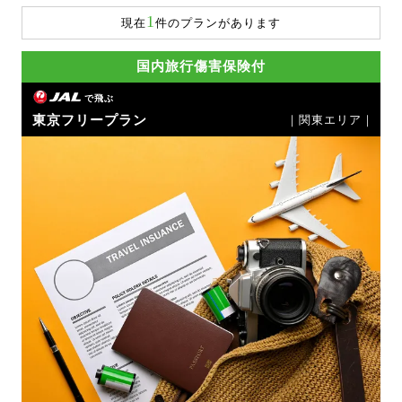
1
現在
件のプランがあります
国内旅行傷害保険付
で飛ぶ
東京フリープラン
｜関東エリア｜