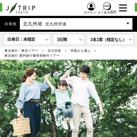
よくある質問
ログイン
北九州発
出発地
北九州空港
出発日：未指定
3日間
2名1室（指定なし）
東京旅行・東京ツアー
北九州発
特集から選ぶ
東京旅行 国内旅行傷害保険付ツアー