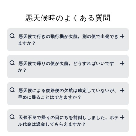
悪天候時のよくある質問
悪天候で行きの飛行機が欠航。別の便で出発でき
ますか？
同一航空会社の同一区間に空席がある場合、別便へ
悪天候で帰りの便が欠航。どうすればいいです
の振替が可能な場合がございます。 振替について
か？
は、弊社では空席照会・振替ができませんので、お
手元にeチケットお客様控をご用意の上、直接航空
会社へお問い合わせ・お手続きをお願いします。
悪天候で復路便（帰りの便）の欠航が確定している
悪天候による復路便の欠航は確定していないが、
詳しくは
こちら >
場合、現地空港JALカウンター、JALコールセンタ
早めに帰ることはできますか？
ー、JALホームページのいずれかより便の振替（変
更）のお手続きをお願いします。 振替については、
直接航空会社へお問い合わせ、お手続きをお願いし
原則として、お客様の航空券は変更できません。 た
天候不良で帰りの日にちを前倒ししました。ホテ
ます。
だし、条件付き運航（今後明らかに運航に影響があ
ル代金は返金してもらえますか？
詳しくは
こちら >
ると航空会社が判断した場合）であれば、例外的に
対応がある場合がございます。 ご希望のお客様は、