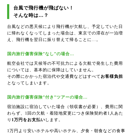
台風で飛行機が飛ばない！
そんな時は…？
台風などの悪天候により飛行機が欠航し、予定していた日
に帰れなくなってしまった場合は、東京での滞在が一泊増
え、飛行機を翌日に振り替えて帰ることに…。
国内旅行傷害保険”なし”の場合…
航空会社では天候等の不可抗力による欠航で発生した費用
については、基本的に保障はしていません。
その際にかかった宿泊代や交通費などはすべて
お客様負担
となってしまいます。
国内旅行傷害保険”付き”ツアーの場合…
宿泊施設に宿泊していた場合（領収書が必要）、費用に関
わらず、1回の欠航・着陸地変更につき保険契約者1人あた
り
1万円をお支払い
します。
1万円より安いホテルや高いホテル、夕食・朝食などの食事