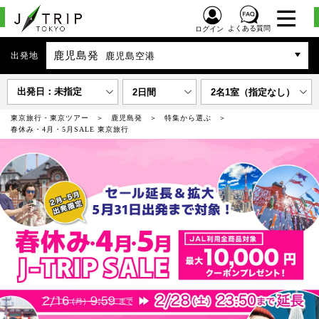
よくある質問
ログイン
鹿児島発
出発地
鹿児島空港
出発日：未指定
2日間
2名1室（指定なし）
東京旅行・東京ツアー
鹿児島発
特集から選ぶ
春休み・4月・5月SALE 東京旅行