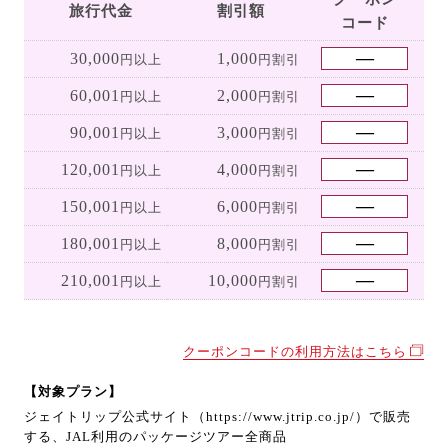
旅行代金
割引額
コード
30,000
1,000
円以上
円割引
60,001
2,000
円以上
円割引
90,001
3,000
円以上
円割引
120,001
4,000
円以上
円割引
150,001
6,000
円以上
円割引
180,001
8,000
円以上
円割引
210,001
10,000
円以上
円割引
クーポンコードの利用方法はこちら
【対象プラン】
ジェイトリップ公式サイト（https://www.jtrip.co.jp/）で販売
する、JAL利用のパッケージツアー全商品