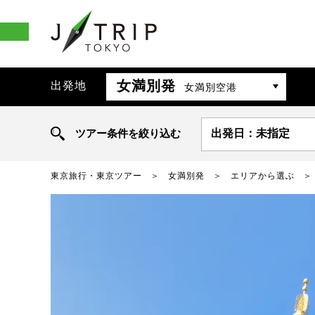
女満別発
出発地
女満別空港
ツアー条件を絞り込む
出発日：未指定
東京旅行・東京ツアー
女満別発
エリアから選ぶ