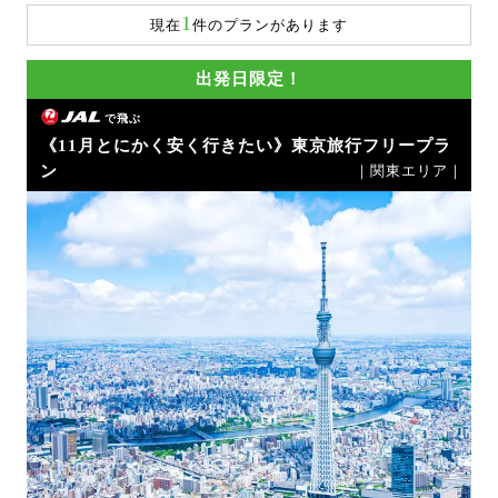
1
現在
件のプランがあります
出発日限定！
で飛ぶ
《11月とにかく安く行きたい》東京旅行フリープラ
ン
｜関東エリア｜