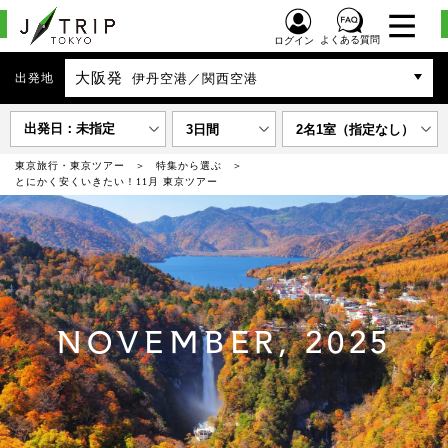
よくある質問
ログイン
大阪発
出発地
伊丹空港／関西空港
出発日：未指定
3日間
2名1室（指定なし）
東京旅行・東京ツアー
特集から選ぶ
とにかく安くいきたい！11月 東京ツアー
NOVEMBER, 2025