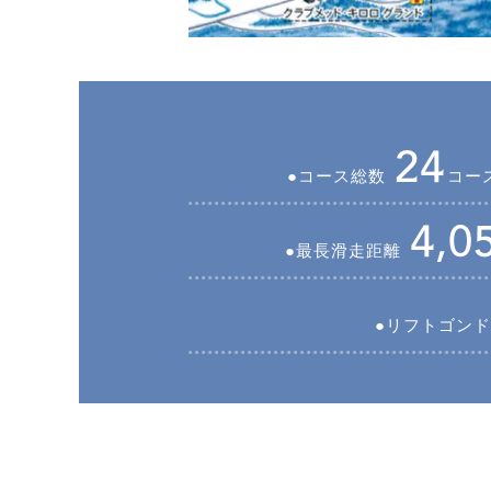
24
コース総数
コー
4,0
最長滑走距離
リフトゴンド