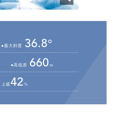
36.8°
最大斜度
660
高低差
m
42
上級
%