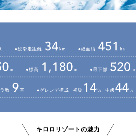
34
451
ス
総滑走距離
km
総面積
ha
50
1,180
520
m
標高
m
最下部
m
9
14
44
ラ数
基
ゲレンデ構成
初級
%
中級
%
キロロリゾートの魅力