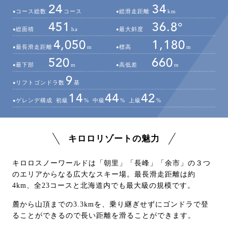
24
34
コース総数
コース
総滑走距離
km
451
36.8°
総面積
ha
最大斜度
4,050
1,180
最長滑走距離
m
標高
m
520
660
最下部
m
高低差
m
9
リフトゴンドラ数
基
14
44
42
ゲレンデ構成
初級
%
中級
%
上級
%
キロロリゾートの魅力
キロロスノーワールドは「朝里」「長峰」「余市」の３つ
のエリアからなる広大なスキー場。最長滑走距離は約
4km、全23コースと北海道内でも最大級の規模です。
麓から山頂までの3.3kmを、乗り継ぎせずにゴンドラで登
ることができるので長い距離を滑ることができます。