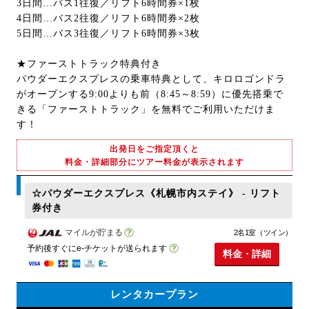
3日間…バス1往復／リフト6時間券×1枚
4日間…バス2往復／リフト6時間券×2枚
5日間…バス3往復／リフト6時間券×3枚
★ファーストトラック特典付き
パウダーエクスプレスの乗車特典として、キロロゴンドラ
がオープンする9:00よりも前（8:45～8:59）に優先搭乗で
きる「ファーストトラック」を無料でご利用いただけま
す！
出発日をご指定頂くと
料金・詳細部分にツアー料金が表示されます
☆パウダーエクスプレス《札幌市内ステイ》 - リフト
券付き
マイルが貯まる
2名1室（ツイン）
予約後すぐにe-チケットが送られます
料金・詳細
レンタカープラン