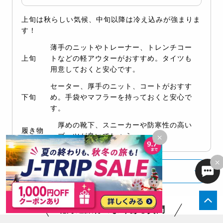
上旬は秋らしい気候、中旬以降は冷え込みが強まりま
す！
薄手のニットやトレーナー、トレンチコー
上旬
トなどの軽アウターがおすすめ。タイツも
用意しておくと安心です。
セーター、厚手のニット、コートがおすす
下旬
め。手袋やマフラーを持っておくと安心で
す。
厚めの靴下、スニーカーや防寒性の高い
履き物
×
ブーツが良いでしょう。
×
もっと見る
北海道旅行のよくある質問