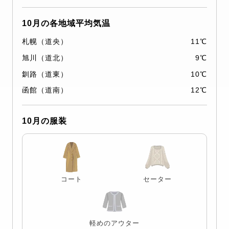
10月の各地域平均気温
札幌（道央）
11℃
旭川（道北）
9℃
釧路（道東）
10℃
函館（道南）
12℃
10月の服装
コート
セーター
軽めのアウター