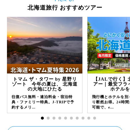
北海道旅行 おすすめツアー
トマム ザ・タワー by 星野リ
【JALで行く】
ゾート 今年の夏は、 北海道
アー｜最安フラ
の大地にひたる
ホテルを
往復バス無料・連泊料金・宿泊特
飛行機とホテルを別
典・ファミリー特典。J-TRIPで予
り断然お得。24時
約するメリ...
可能で、e...