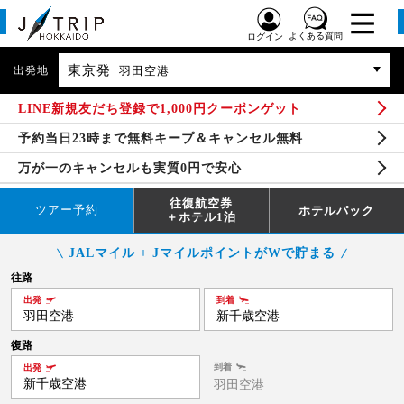
よくある質問
ログイン
東京発
出発地
羽田空港
LINE新規友だち登録で1,000円クーポンゲット
予約当日23時まで無料キープ＆キャンセル無料
万が一のキャンセルも実質0円で安心
往復航空券
ツアー予約
ホテルパック
＋ホテル1泊
JALマイル + JマイルポイントがWで貯まる
往路
出発
到着
羽田空港
新千歳空港
復路
到着
出発
新千歳空港
羽田空港