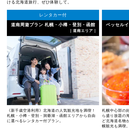
ける北海道旅行、ぜひ体験して。
レンタカー付
道南周遊プラン 札幌・小樽・登別・函館
ベッセルイ
｜
｜道南エリア｜
《新千歳空港利用》北海道の人気観光地を満喫！
札幌中心部の
札幌・小樽・登別・洞爺湖・函館エリアから自由
ら盛り放題の
に選べるレンタカー付プラン。
ど北海道名物
幌観光も満喫