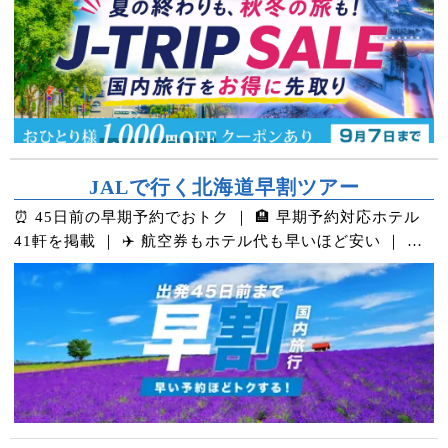
JALで行く北海道早割ツアー
⏰ 45日前の早期予約でおトク ｜ 🏨 早期予約対応ホテル
41軒を掲載 ｜ ✈️ 航空券もホテル代も早いほど安い ｜ 💰
万が一のキャンセル料も実質0円