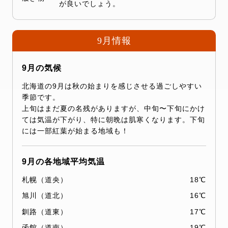
が良いでしょう。
9月情報
9月の気候
北海道の9月は秋の始まりを感じさせる過ごしやすい
季節です。
上旬はまだ夏の名残がありますが、中旬〜下旬にかけ
ては気温が下がり、特に朝晩は肌寒くなります。下旬
には一部紅葉が始まる地域も！
9月の各地域平均気温
札幌（道央）
18℃
旭川（道北）
16℃
釧路（道東）
17℃
函館（道南）
19℃