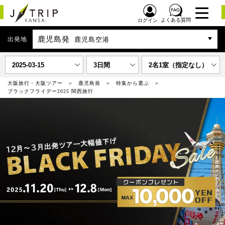
よくある質問
ログイン
鹿児島発
出発地
鹿児島空港
2025-03-15
3日間
2名1室（指定なし）
大阪旅行・大阪ツアー
鹿児島発
特集から選ぶ
ブラックフライデー2025 関西旅行