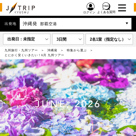
よくある質問
ログイン
沖縄発
出発地
那覇空港
出発日：未指定
3日間
2名1室（指定なし）
九州旅行・九州ツアー
沖縄発
特集から選ぶ
とにかく安くいきたい！6月 九州ツアー
JUNE, 2026