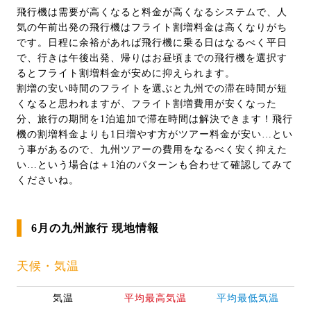
飛行機は需要が高くなると料金が高くなるシステムで、人
気の午前出発の飛行機はフライト割増料金は高くなりがち
です。日程に余裕があれば飛行機に乗る日はなるべく平日
で、行きは午後出発、帰りはお昼頃までの飛行機を選択す
るとフライト割増料金が安めに抑えられます。
割増の安い時間のフライトを選ぶと九州での滞在時間が短
くなると思われますが、フライト割増費用が安くなった
分、旅行の期間を1泊追加で滞在時間は解決できます！飛行
機の割増料金よりも1日増やす方がツアー料金が安い…とい
う事があるので、九州ツアーの費用をなるべく安く抑えた
い…という場合は＋1泊のパターンも合わせて確認してみて
くださいね。
6月の九州旅行 現地情報
天候・気温
気温
平均最高気温
平均最低気温