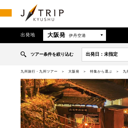
大阪発
出発地
伊丹空港
ツアー条件を絞り込む
出発日：未指定
九州旅行・九州ツアー
大阪発
特集から選ぶ
九