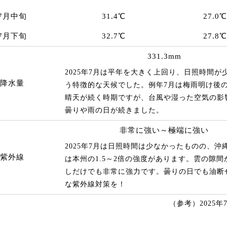
7月中旬
31.4℃
27.0℃
7月下旬
32.7℃
27.8℃
331.3mm
2025年7月は平年を大きく上回り、日照時間が
降水量
う特徴的な天候でした。例年7月は梅雨明け後
晴天が続く時期ですが、台風や湿った空気の影
曇りや雨の日が続きました。
非常に強い～極端に強い
2025年7月は日照時間は少なかったものの、沖
紫外線
は本州の1.5～2倍の強度があります。雲の隙間
しだけでも非常に強力です。曇りの日でも油断
な紫外線対策を！
（参考）2025年