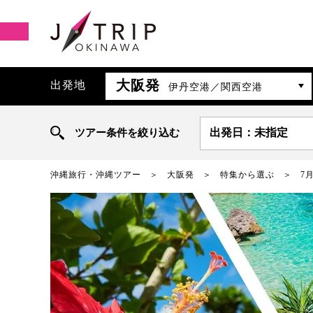
大阪発
出発地
伊丹空港／関西空港
ツアー条件を絞り込む
出発日：未指定
沖縄旅行・沖縄ツアー
大阪発
特集から選ぶ
7