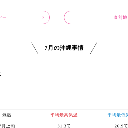
アー
直前旅
7月の沖縄事情
報
気温
平均最高気温
平均最低
7月上旬
31.3℃
26.9℃