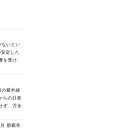
少ないとい
の安定した
響を受け、
縄の紫外線
からの日差
せず、万全
7月 那覇市