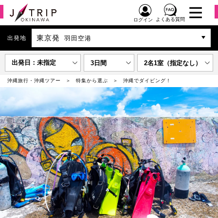
よくある質問
ログイン
東京発
出発地
羽田空港
出発日：未指定
3日間
2名1室（指定なし）
沖縄旅行・沖縄ツアー
特集から選ぶ
沖縄でダイビング！