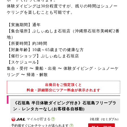
体験ダイビングは30分程度ですが、残りの時間はシュノー
ケリングを楽しむことも可能です。
【実施期間】通年
【集合場所】ぷしぃぬしま石垣店（沖縄県石垣市美崎町2番
地）
【所要時間】約3時間
【対象年齢】10歳～65歳までの健康な方
【催行ショップ】ぷしぃぬしま石垣店
【スケジュール】
集合・受付 〜 乗船・出発 〜 体験ダイビング・シュノーケ
リング 〜 帰港・解散
出発日をご指定頂くと
料金・詳細部分にツアー料金が表示されます
《石垣島 半日体験ダイビング付き》石垣島フリープラ
ン - レンタカーなし(お客様各自移動)
マイルが貯まる
2名1室（セミダブル）
予約後すぐにe-チケットが送られます