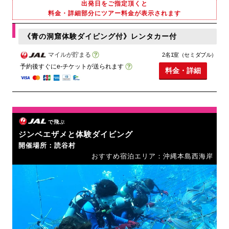
出発日をご指定頂くと
料金・詳細部分にツアー料金が表示されます
《青の洞窟体験ダイビング付》レンタカー付
マイルが貯まる
2名1室（セミダブル）
予約後すぐにe-チケットが送られます
料金・詳細
で飛ぶ
ジンベエザメと体験ダイビング
開催場所：読谷村
おすすめ宿泊エリア：沖縄本島西海岸