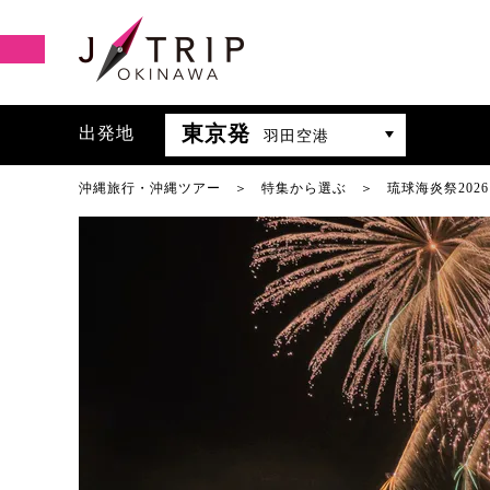
東京発
出発地
羽田空港
沖縄旅行・沖縄ツアー
特集から選ぶ
琉球海炎祭202