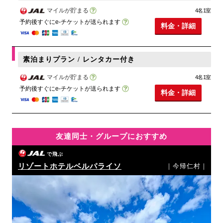
マイルが貯まる
4名1室
予約後すぐにe-チケットが送られます
料金・詳細
素泊まりプラン / レンタカー付き
マイルが貯まる
4名1室
予約後すぐにe-チケットが送られます
料金・詳細
友達同士・グループにおすすめ
で飛ぶ
リゾートホテルベルパライソ
｜今帰仁村｜