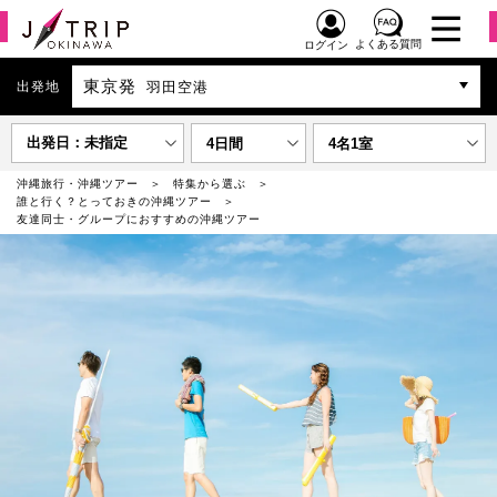
よくある質問
ログイン
東京発
出発地
羽田空港
出発日：未指定
4日間
4名1室
沖縄旅行・沖縄ツアー
特集から選ぶ
誰と行く？とっておきの沖縄ツアー
友達同士・グループにおすすめの沖縄ツアー