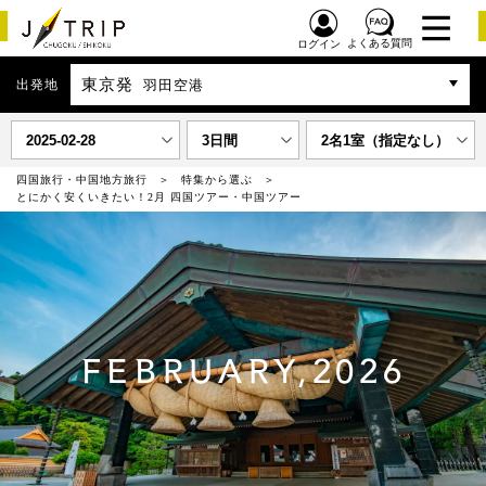
よくある質問
ログイン
東京発
出発地
羽田空港
2025-02-28
3日間
2名1室（指定なし）
四国旅行・中国地方旅行
特集から選ぶ
とにかく安くいきたい！2月 四国ツアー・中国ツアー
FEBRUARY,2026