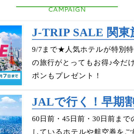
CAMPAIGN
J-TRIP SALE 関
9/7まで★人気ホテルが特別特
の旅行がとってもお得♪今だけ
ポンもプレゼント！
JALで行く！早期
60日前・45日前・30日前
しているホテルや航空券をご