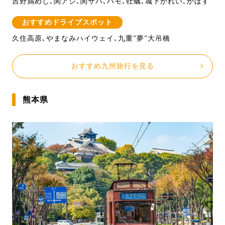
吉野鶏めし､関アジ､関サバ､ハモ､牡蠣､城下かれい､かぼす
おすすめドライブスポット
久住高原､やまなみハイウェイ､九重”夢”大吊橋
おすすめ九州旅行を見る
熊本県