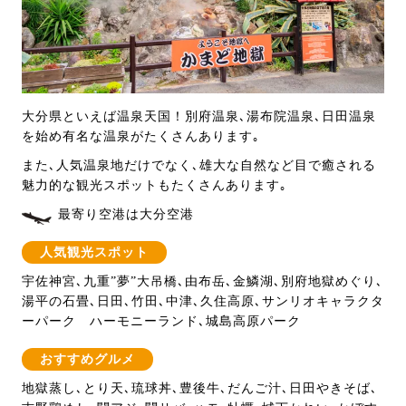
大分県といえば温泉天国！別府温泉､湯布院温泉､日田温泉
を始め有名な温泉がたくさんあります｡
また､人気温泉地だけでなく､雄大な自然など目で癒される
魅力的な観光スポットもたくさんあります｡
最寄り空港は大分空港
人気観光スポット
宇佐神宮､九重”夢”大吊橋､由布岳､金鱗湖､別府地獄めぐり､
湯平の石畳､日田､竹田､中津､久住高原､サンリオキャラクタ
ーパーク ハーモニーランド､城島高原パーク
おすすめグルメ
地獄蒸し､とり天､琉球丼､豊後牛､だんご汁､日田やきそば､