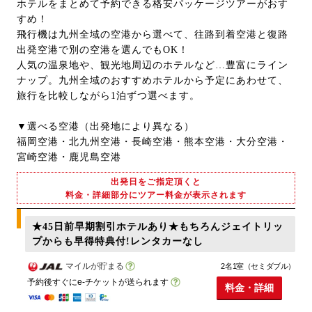
ホテルをまとめて予約できる格安パッケージツアーがおす
すめ！
飛行機は九州全域の空港から選べて、往路到着空港と復路
出発空港で別の空港を選んでもOK！
人気の温泉地や、観光地周辺のホテルなど…豊富にライン
ナップ。九州全域のおすすめホテルから予定にあわせて、
旅行を比較しながら1泊ずつ選べます。
▼選べる空港（出発地により異なる）
福岡空港・北九州空港・長崎空港・熊本空港・大分空港・
宮崎空港・鹿児島空港
出発日をご指定頂くと
料金・詳細部分にツアー料金が表示されます
★45日前早期割引ホテルあり★もちろんジェイトリッ
プからも早得特典付!レンタカーなし
マイルが貯まる
2名1室（セミダブル）
予約後すぐにe-チケットが送られます
料金・詳細