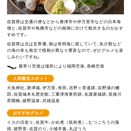
佐賀県は交通の便などから唐津市や伊万里市などの日本海
側と､佐賀市や鳥栖市などの南側に分けて観光するのがおす
すめです｡
佐賀県は北は玄界灘､南は有明海に面していて､魚介類など
の海の幸も南北で様相が異なり豊富なので､ぜひグルメも楽
しみたいですね｡
最寄り空港は場所により福岡空港､長崎空港
人気観光スポット
大魚神社､唐津城､伊万里､有田､吉野ヶ里遺跡､浜野浦の棚
田､佐賀城本丸歴史館､三重津海軍所跡､名護屋城跡､筑後川
昇開橋､嬉野温泉､武雄温泉
おすすめグルメ
イカの活造り､佐賀牛､がめ煮（筑前煮）､むつごろうの蒲
焼､嬉野茶､佐賀のり､小城羊羹､丸ぼうろ