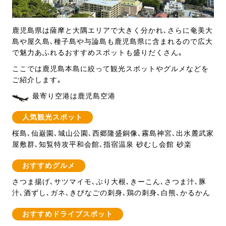
鹿児島県は薩摩と大隅エリアで大きく分かれ､さらに奄美大
島や屋久島､種子島や与論島も鹿児島県に含まれるので広大
で魅力あふれるおすすめスポットも盛りだくさん｡
ここでは鹿児島本島に絞って観光スポットやグルメなどを
ご紹介します｡
最寄り空港は鹿児島空港
人気観光スポット
桜島､仙巌園､城山公園､西郷隆盛銅像､霧島神宮､出水麓武家
屋敷群､知覧特攻平和会館､指宿温泉 砂むし会館 砂楽
おすすめグルメ
さつま揚げ､サツマイモ､ぶり大根､きーこん､さつま汁､豚
汁､酒ずし､ガネ､きびなごの刺身､鶏の刺身､白熊､かるかん
おすすめドライブスポット