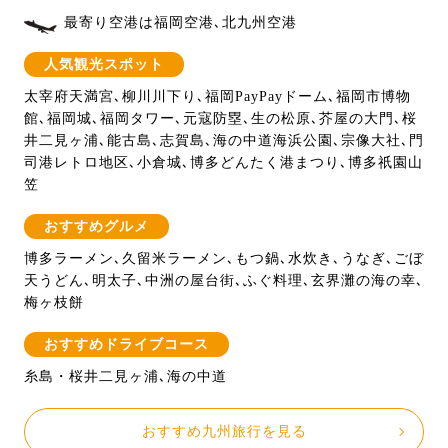
最寄り空港は福岡空港､北九州空港
人気観光スポット
太宰府天満宮､柳川川下り､福岡PayPayドーム､福岡市博物
館､福岡城､福岡タワー､元寇防塁､生の松原､芥屋の大門､桜
井二見ヶ浦､能古島､志賀島､海の中道海浜公園､宗像大社､門
司港レトロ地区､小倉城､博多どんたく港まつり､博多祇園山
笠
おすすめグルメ
博多ラーメン､久留米ラーメン､もつ鍋､水炊き､うなぎ､ごぼ
天うどん､明太子､中洲の屋台街､ふぐ料理､玄界灘の海の幸､
梅ヶ枝餅
おすすめドライブコース
糸島・桜井二見ヶ浦､海の中道
おすすめ九州旅行を見る