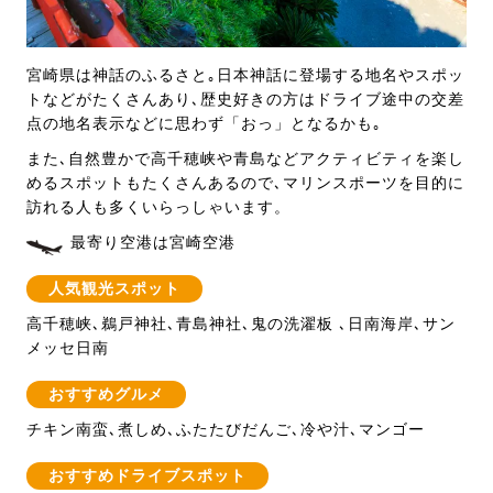
宮崎県は神話のふるさと｡日本神話に登場する地名やスポッ
トなどがたくさんあり､歴史好きの方はドライブ途中の交差
点の地名表示などに思わず「おっ」となるかも｡
また､自然豊かで高千穂峡や青島などアクティビティを楽し
めるスポットもたくさんあるので､マリンスポーツを目的に
訪れる人も多くいらっしゃいます。
最寄り空港は宮崎空港
人気観光スポット
高千穂峡､鵜戸神社､青島神社､鬼の洗濯板 ､日南海岸､サン
メッセ日南
おすすめグルメ
チキン南蛮､煮しめ､ふたたびだんご､冷や汁､マンゴー
おすすめドライブスポット