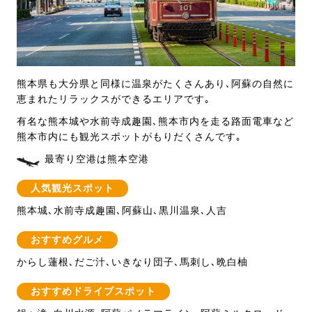
熊本県も大分県と同様に温泉がたくさんあり､阿蘇の自然に
恵まれたリラックスができるエリアです｡
有名な熊本城や水前寺成趣園､熊本市内を走る路面電車など
熊本市内にも観光スポットがもりだくさんです｡
最寄り空港は熊本空港
人気観光スポット
熊本城､水前寺成趣園､阿蘇山､黒川温泉､人吉
おすすめグルメ
からし蓮根､だご汁､いきなり団子､馬刺し､晩白柚
おすすめドライブスポット