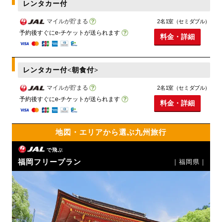
レンタカー付
マイルが貯まる
2名1室（セミダブル）
予約後すぐにe-チケットが送られます
料金・詳細
レンタカー付<朝食付>
マイルが貯まる
2名1室（セミダブル）
予約後すぐにe-チケットが送られます
料金・詳細
地図・エリアから選ぶ九州旅行
で飛ぶ
福岡フリープラン
｜福岡県｜