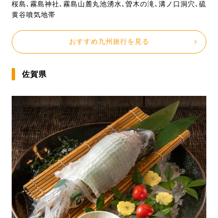
桜島､霧島神社､霧島山麓丸池湧水､曽木の滝､溝ノ口洞穴､硫
黄谷噴気地帯
おすすめ九州旅行を見る
佐賀県