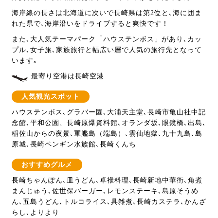
海岸線の長さは北海道に次いで長崎県は第2位と､海に囲ま
れた県で､海岸沿いをドライブすると爽快です！
また､大人気テーマパーク「ハウステンボス」があり､カッ
プル､女子旅､家族旅行と幅広い層で人気の旅行先となって
います｡
最寄り空港は長崎空港
人気観光スポット
ハウステンボス､グラバー園､大浦天主堂､長崎市亀山社中記
念館､平和公園、長崎原爆資料館､オランダ坂､眼鏡橋､出島､
稲佐山からの夜景､軍艦島（端島）､雲仙地獄､九十九島､島
原城､長崎ペンギン水族館､長崎くんち
おすすめグルメ
長崎ちゃんぽん､皿うどん､卓袱料理､長崎新地中華街､角煮
まんじゅう､佐世保バーガー､レモンステーキ､島原そうめ
ん､五島うどん､トルコライス､具雑煮､長崎カステラ､かんざ
らし､よりより