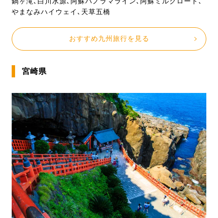
鍋ヶ滝､白川水源､阿蘇パノラマライン､阿蘇ミルクロード､
やまなみハイウェイ､天草五橋
おすすめ九州旅行を見る
宮崎県