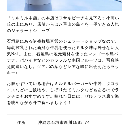
「ミルミル本舗」の本店はフサキビーチを見下ろす小高い
丘の上にあり、店舗からは八重山の島々を一望できる人気
のジェラートショップ。
石垣島にある伊盛牧場直営のジェラートショップなので、
毎朝搾乳された新鮮な牛乳を使ったミルク味は外せない人
気No1。また、石垣島の地元素材を使ったマンゴーや島バ
ナナ、パパイヤなどのカラフルな南国フルーツは、写真映
え間違いなし。グアバの葉などレアな味に出会えたらラッ
キー♪
お腹がすいている場合はミルミルバーガーや牛丼、タコラ
イスなどのご飯物や、しぼりたてミルクなどもあるのでラ
ンチにもおすすめです。晴れた日には、ぜひテラス席で海
を眺めながら外で食べましょう！
住所
沖縄県石垣市新川1583-74