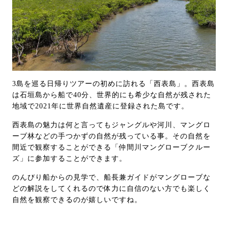
3島を巡る日帰りツアーの初めに訪れる「西表島」。西表島
は石垣島から船で40分、世界的にも希少な自然が残された
地域で2021年に世界自然遺産に登録された島です。
西表島の魅力は何と言ってもジャングルや河川、マングロ
ーブ林などの手つかずの自然が残っている事。その自然を
間近で観察することができる「仲間川マングローブクルー
ズ」に参加することができます。
のんびり船からの見学で、船長兼ガイドがマングローブな
どの解説をしてくれるので体力に自信のない方でも楽しく
自然を観察できるのが嬉しいですね。