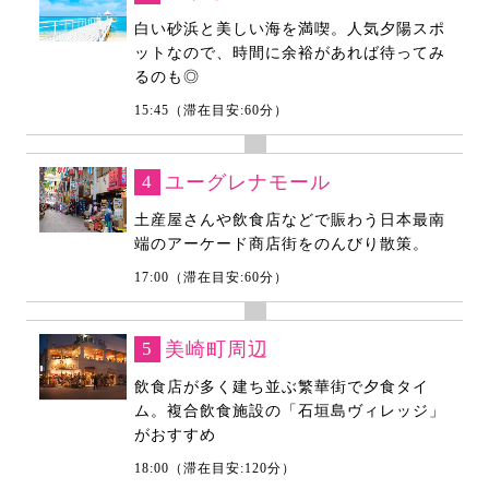
白い砂浜と美しい海を満喫。人気夕陽スポ
ットなので、時間に余裕があれば待ってみ
るのも◎
15:45（滞在目安:60分）
4
ユーグレナモール
土産屋さんや飲食店などで賑わう日本最南
端のアーケード商店街をのんびり散策。
17:00（滞在目安:60分）
5
美崎町周辺
飲食店が多く建ち並ぶ繁華街で夕食タイ
ム。複合飲食施設の「石垣島ヴィレッジ」
がおすすめ
18:00（滞在目安:120分）