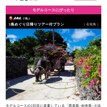
モデルコースにぴったり
で飛ぶ
3島めぐり日帰りツアー付プラン
｜石垣島｜
モデルコースの2日目に提案している「西表島･由布島･小浜