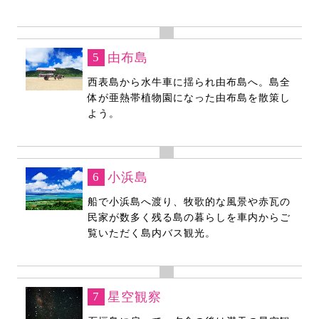
5
由布島
西表島から水牛車に揺られ由布島へ。島全
体が亜熱帯植物園になった由布島を散策し
よう。
6
小浜島
船で小浜島へ渡り、牧歌的な風景や赤瓦の
民家が数多く残る島の暮らしを車内からご
覧いただく島内バス観光。
7
星空観察