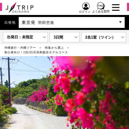
よくある質問
ログイン
東京発
出発地
羽田空港
出発日：未指定
3日間
2名1室（ツイン）
沖縄旅行・沖縄ツアー
特集から選ぶ
初心者向け！2泊3日石垣島観光モデルコース