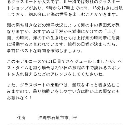
るグラスボートが人気です。川平湾では数社のグラスボー
トショップがあり、9時から17時までの間、15分おきに出航
しており、約30分ほど海の世界を楽しむことができます。
潮の満ち引きなどの海洋状況によって海の中の雰囲気が異
なりますが、おすすめは干潮から満潮にかけての「上げ
潮」の時間。海の中の生き物たちは上げ潮の時間帯に活発
に活動すると言われています。旅行の日程が決まったら、
事前にベストな時間を確認しましょう。
このモデルコースでは1日目でスケジュールしましたが、ベ
ストタイムを狙う場合は2泊3日の旅程の中で訪れるスポッ
トを入れ替えるなどのアレンジをしてくださいね。
また、グラスボートの乗船中は、船底をずっと覗き込むこ
みますので、乗り物酔いをしやすい方は酔い止め薬なども
お忘れなく！
住所
沖縄県石垣市市川平