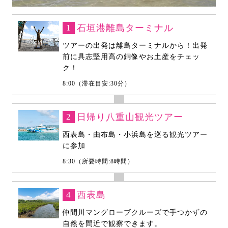
1
石垣港離島ターミナル
ツアーの出発は離島ターミナルから！出発
前に具志堅用高の銅像やお土産をチェッ
ク！
8:00（滞在目安:30分）
2
日帰り八重山観光ツアー
西表島・由布島・小浜島を巡る観光ツアー
に参加
8:30（所要時間:8時間）
4
西表島
仲間川マングローブクルーズで手つかずの
自然を間近で観察できます。