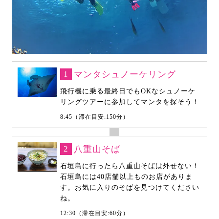
1
マンタシュノーケリング
飛行機に乗る最終日でもOKなシュノーケ
リングツアーに参加してマンタを探そう！
8:45（滞在目安:150分）
2
八重山そば
石垣島に行ったら八重山そばは外せない！
石垣島には40店舗以上ものお店がありま
す。お気に入りのそばを見つけてください
ね。
12:30（滞在目安:60分）