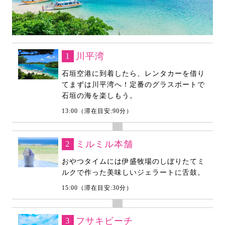
1
川平湾
石垣空港に到着したら、レンタカーを借り
てまずは川平湾へ！定番のグラスボートで
石垣の海を楽しもう。
13:00（滞在目安:90分）
2
ミルミル本舗
おやつタイムには伊盛牧場のしぼりたてミ
ルクで作った美味しいジェラートに舌鼓。
15:00（滞在目安:30分）
3
フサキビーチ