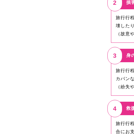
2
損
旅行行
壊した
（故意
3
身
旅行行
カバン
（紛失
4
救
旅行行
合にお