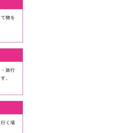
って物を
。
ラ・旅行
ます。
）
に行く場