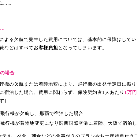
に…。
合…
による欠航で発生した費用については、基本的に保障はしてい
費などはすべて
お客様負担
となってしまいます。
ーの場合…
行機の欠航または着陸地変により、飛行機の出発予定日に振り
に宿泊した場合、費用に関わらず、保険契約者1人あたり
1万
す）
間の飛行機が欠航し、那覇で宿泊した場合
間の飛行機が着陸地変更になり関西国際空港に着陸、大阪で宿泊
ホテル、夕食・朝食などの食事付きのプランやお土産特典付き