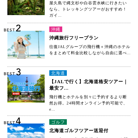
なら、トレッキングツアーがおすすめ！
ガイ...
2
沖縄
BEST
沖縄旅行フリープラン
往復JALグループの飛行機＋沖縄のホテル
をまとめて料金比較しながら自由に選べ...
3
北海道
BEST
【JALで行く】北海道格安ツアー｜
最安フ...
飛行機とホテルを別々に予約するより断
然お得。24時間オンライン予約可能で、
e...
4
ゴルフ
BEST
北海道ゴルフツアー送迎付
2026年シーズン北海道ゴルフツアーを販