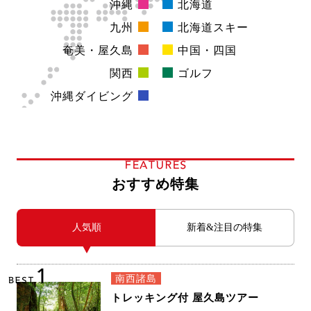
九州
北海道スキー
奄美・屋久島
中国・四国
関西
ゴルフ
沖縄ダイビング
FEATURES
おすすめ特集
人気順
新着&注目の特集
1
南西諸島
BEST
トレッキング付 屋久島ツアー
屋久島で縄文杉や白谷雲水峡に行きたい