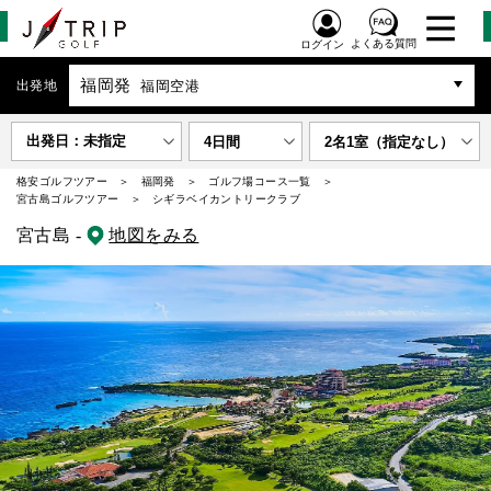
よくある質問
ログイン
福岡発
出発地
福岡空港
出発日：未指定
4日間
2名1室（指定なし）
格安ゴルフツアー
福岡発
ゴルフ場コース一覧
宮古島ゴルフツアー
シギラベイカントリークラブ
宮古島 -
地図をみる