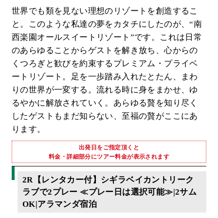
世界でも類を見ない理想のリゾートを創造するこ
と。このような私達の夢をカタチにしたのが、“南
西楽園オールスイートリゾート”です。これは日常
のあらゆることからゲストを解き放ち、心からの
くつろぎと歓びを約束するプレミアム・プライベ
ートリゾート。足を一歩踏み入れたとたん、まわ
りの世界が一変する。流れる時に身をまかせ、ゆ
るやかに解放されていく。あらゆる贅を知り尽く
したゲストもまだ知らない、至福の贅がここにあ
ります。
出発日をご指定頂くと
料金・詳細部分にツアー料金が表示されます
2R【レンタカー付】シギラベイカントリーク
ラブで2プレー ≪プレー日は選択可能≫|2サム
OK|アラマンダ宿泊