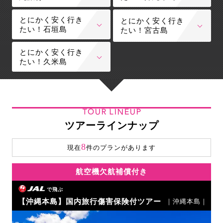
とにかく安く行き
とにかく安く行き
たい！石垣島
たい！宮古島
とにかく安く行き
たい！久米島
TOUR LINEUP
ツアーラインナップ
8
現在
件のプランがあります
航空機欠航補償付き
で飛ぶ
【沖縄本島】国内旅行傷害保険付ツアー
｜沖縄本島｜