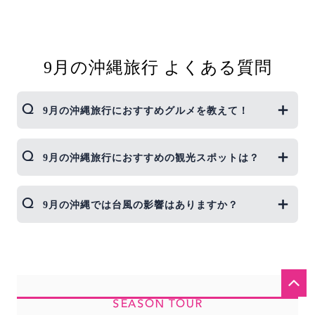
9月の沖縄旅行 よくある質問
9月の沖縄旅行におすすめグルメを教えて！
9月の沖縄ではグアバやシークヮーサーが旬を迎え
9月の沖縄旅行におすすめの観光スポットは？
ます。グアバやシークヮーサーを使ったアイスやス
ムージー、ジュースなどが食べられるカフェに立ち
寄ってみるのはいかがでしょうか。
9月の沖縄は雨が降る確率が高めです。雨が降って
9月の沖縄では台風の影響はありますか？
も楽しめる屋内観光スポットがおすすめです。定番
の沖縄美ら海水族館やDMMかりゆし水族館、南国
フルーツが食べたいなら沖縄フルーツランド、琉球
9月は台風の接近が多く、平年では月3回程度接近し
村やおきなわワールドで沖縄体験、美浜アメリカン
ています。（気象庁、直近5年間の台風接近数よ
ビレッジや国際通りでショッピングもおすすめで
り）
す。
9月の沖縄旅行の際には多少は台風の影響があると
SEASON TOUR
考えて、事前に天気予報をチェックしておきましょ