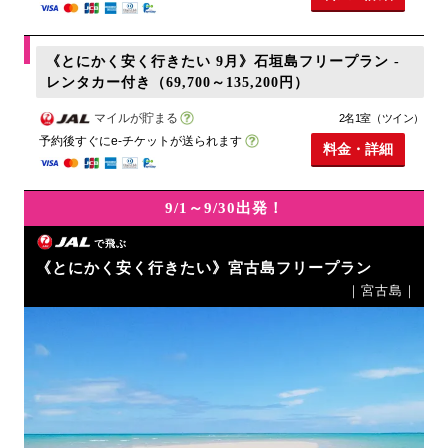
《とにかく安く行きたい 9月》石垣島フリープラン -
レンタカー付き（69,700～135,200円）
マイルが貯まる
2名1室（ツイン）
予約後すぐにe-チケットが送られます
料金・詳細
9/1～9/30出発！
で飛ぶ
《とにかく安く行きたい》宮古島フリープラン
｜宮古島｜