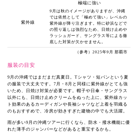
極端に強い
9月は秋のイメージがありますが、沖縄
では依然として「極めて強い」レベルの
紫外線
紫外線が降り注ぎます。特に砂浜などで
の照り返しは強烈なため、日焼け止めや
ラッシュガード、サングラス等による徹
底した対策が欠かせません。
（参考）2025年9月 那覇市
服装の目安
9月の沖縄ではまだまだ真夏日。Tシャツ・短パンという夏
の服装で大丈夫です。7月・8月と同様に紫外線がとても強
いため、日焼け対策が必要です。帽子や日傘・サングラス
以外にも、日焼け止めクリームをぬった上に、紫外線カッ
ト効果のあるカーディガンや長袖シャツなど上着を羽織る
のもおすすめで、冷房が効きすぎた建物の中でも大活躍。
雨が多い9月の沖縄ツアーに行くなら、防水・撥水機能に優
れた薄手のジャンパーなどがあると重宝するかも。