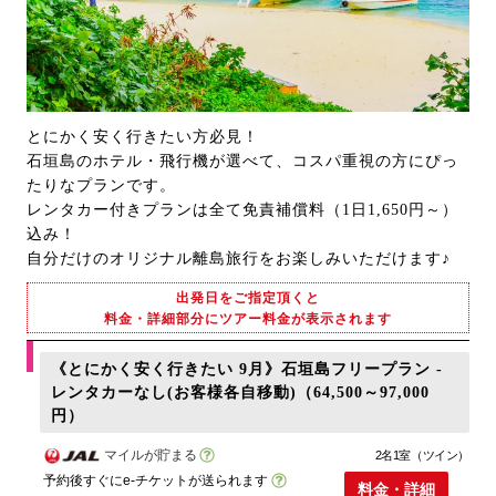
とにかく安く行きたい方必見！
石垣島のホテル・飛行機が選べて、コスパ重視の方にぴっ
たりなプランです。
レンタカー付きプランは全て免責補償料（1日1,650円～）
込み！
自分だけのオリジナル離島旅行をお楽しみいただけます♪
出発日をご指定頂くと
料金・詳細部分にツアー料金が表示されます
《とにかく安く行きたい 9月》石垣島フリープラン -
レンタカーなし(お客様各自移動)（64,500～97,000
円）
マイルが貯まる
2名1室（ツイン）
予約後すぐにe-チケットが送られます
料金・詳細