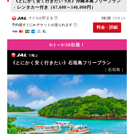
《とにかく安く行きたい 9月》沖縄本島フリープラン
- レンタカー付き（67,600～146,000円）
マイルが貯まる
2名1室（ツイン）
予約後すぐにe-チケットが送られます
料金・詳細
9/1～9/30出発！
で飛ぶ
《とにかく安く行きたい》石垣島フリープラン
｜石垣島｜