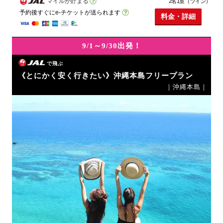
マイルが貯まる
2名1室（ツイン）
予約後すぐにe-チケットが送られます
料金・詳細
9/1～9/30出発！
で飛ぶ
《とにかく安く行きたい》沖縄本島フリープラン
｜沖縄本島｜