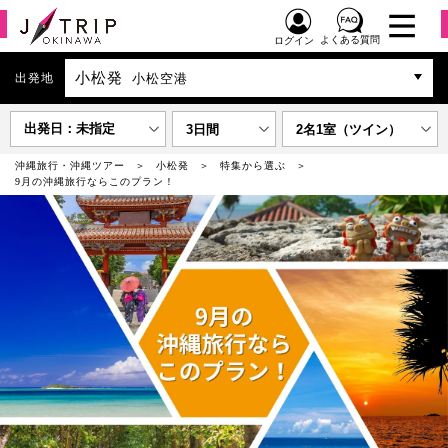
よくある質問
ログイン
小松発
出発地
小松空港
出発日：未指定
3日間
2名1室（ツイン）
沖縄旅行・沖縄ツアー
小松発
特集から選ぶ
9月の沖縄旅行ならこのプラン！