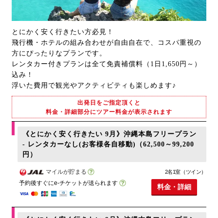
とにかく安く行きたい方必見！
飛行機・ホテルの組み合わせが自由自在で、コスパ重視の
方にぴったりなプランです。
レンタカー付きプランは全て免責補償料（1日1,650円～）
込み！
浮いた費用で観光やアクティビティも楽しめます♪
出発日をご指定頂くと
料金・詳細部分にツアー料金が表示されます
《とにかく安く行きたい 9月》沖縄本島フリープラン
- レンタカーなし(お客様各自移動)（62,500～99,200
円）
マイルが貯まる
2名1室（ツイン）
予約後すぐにe-チケットが送られます
料金・詳細