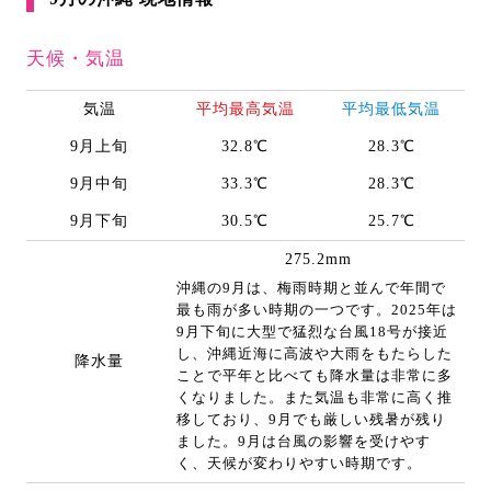
天候・気温
気温
平均最高気温
平均最低気温
9月上旬
32.8℃
28.3℃
9月中旬
33.3℃
28.3℃
9月下旬
30.5℃
25.7℃
275.2mm
沖縄の9月は、梅雨時期と並んで年間で
最も雨が多い時期の一つです。2025年は
9月下旬に大型で猛烈な台風18号が接近
し、沖縄近海に高波や大雨をもたらした
降水量
ことで平年と比べても降水量は非常に多
くなりました。また気温も非常に高く推
移しており、9月でも厳しい残暑が残り
ました。9月は台風の影響を受けやす
く、天候が変わりやすい時期です。