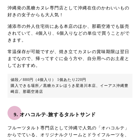
沖縄発の黒糖カヌレ専門店として沖縄在住のかわいいもの
好きの女子からも大人気！
浦添市の外人住宅街にある本店のほか、那覇空港でも販売
されていて、4個入り、6個入りなどの単位で買うことがで
きます。
常温保存が可能ですが、焼き立てカヌレの賞味期限は翌日
までなので、帰ってすぐに会う方や、自分用へのお土産と
しておすすめ。
値段／880円（4個入り） 1個あたり220円
購入できる場所／黒糖カヌレほうき星港川本店、イーアス沖縄豊
崎店、那覇空港店
9. オハコルテ-旅するタルトサンド
フルーツタルト専門店として沖縄で人気の「オハコルテ」
からでている、オリジナルクリームとドライフルーツを、