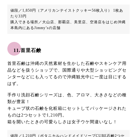
値段／1,850円（アメリカンテイストクッキー56枚入り） 1枚あ
たり33円
購入できる場所／大山店、那覇店、美里店、空港店をはじめ沖縄
本島内にあるJimmy’sの店舗
11.首里石鹸
首里石鹸は沖縄の天然素材を生かした石鹸やスキンケア用
品などを扱うショップで、国際通りや大型ショッピングセ
ンターなどにも入ってるので沖縄観光中に一度は目にする
はず。
手作り洗顔石鹸シリーズは、色、アロマ、大きさなどの種
類が豊富！
キューブ状の石鹸を化粧箱にセットしてパッケージされた
ものは2つセットで1,210円。
箱を開いたときの可愛らしさは女子ウケ間違いなし！
値段／1,210円（ボタニカルハンドメイドソープCUBE石鹸2つセ