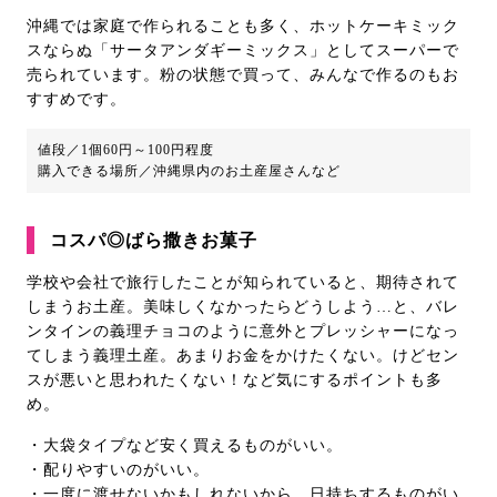
沖縄では家庭で作られることも多く、ホットケーキミック
スならぬ「サータアンダギーミックス」としてスーパーで
売られています。粉の状態で買って、みんなで作るのもお
すすめです。
値段／1個60円～100円程度
購入できる場所／沖縄県内のお土産屋さんなど
コスパ◎ばら撒きお菓子
学校や会社で旅行したことが知られていると、期待されて
しまうお土産。美味しくなかったらどうしよう…と、バレ
ンタインの義理チョコのように意外とプレッシャーになっ
てしまう義理土産。あまりお金をかけたくない。けどセン
スが悪いと思われたくない！など気にするポイントも多
め。
・大袋タイプなど安く買えるものがいい。
・配りやすいのがいい。
・一度に渡せないかもしれないから、日持ちするものがい