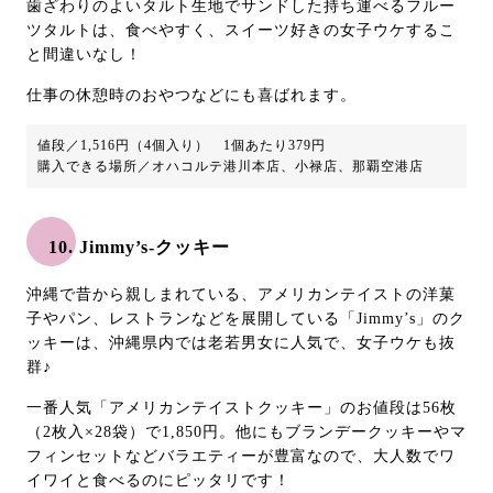
歯ざわりのよいタルト生地でサンドした持ち運べるフルー
ツタルトは、食べやすく、スイーツ好きの女子ウケするこ
と間違いなし！
仕事の休憩時のおやつなどにも喜ばれます。
値段／1,516円（4個入り） 1個あたり379円
購入できる場所／オハコルテ港川本店、小禄店、那覇空港店
10. Jimmy’s-クッキー
沖縄で昔から親しまれている、アメリカンテイストの洋菓
子やパン、レストランなどを展開している「Jimmy’s」のク
ッキーは、沖縄県内では老若男女に人気で、女子ウケも抜
群♪
一番人気「アメリカンテイストクッキー」のお値段は56枚
（2枚入×28袋）で1,850円。他にもブランデークッキーやマ
フィンセットなどバラエティーが豊富なので、大人数でワ
イワイと食べるのにピッタリです！