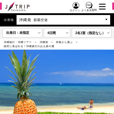
よくある質問
ログイン
沖縄発
出発地
那覇空港
出発日：未指定
4日間
2名1室（指定なし）
沖縄旅行・沖縄ツアー
沖縄発
特集から選ぶ
絶対に喜ばれる！沖縄旅行のお土産42選