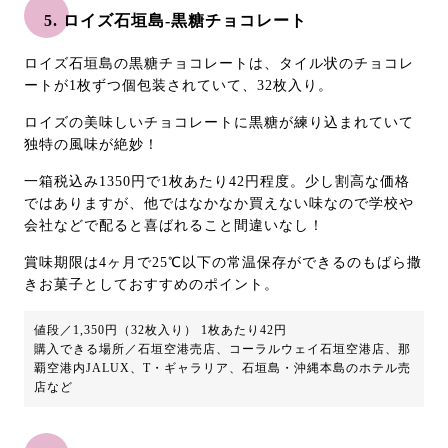
5. ロイズ石垣島-黒糖チョコレート
ロイズ石垣島の黒糖チョコレートは、タイル状のチョコレ
ートが1枚ずつ個包装されていて、32枚入り。
ロイズの美味しいチョコレートに黒糖が練り込まれていて
独特の風味が絶妙！
一箱税込み1350円で1枚あたり42円程度。少し割高な価格
ではありますが、他ではなかなか買えない味なので学校や
会社などで配ると喜ばれること間違いなし！
賞味期限は4ヶ月で25℃以下の常温保存ができるのもばら撒
きお菓子としておすすめのポイント。
値段／1,350円（32枚入り） 1枚あたり42円
購入できる場所／石垣空港売店、コーラルウェイ石垣空港店、那
覇空港内JALUX、T・ギャラリア、石垣島・沖縄本島のホテル売
店など