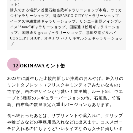
ット）
購入できる場所／首里石鹸当蔵ギャラリーショップ本店、ウミカ
ジギャラリーショップ、浦添PARCO CITYギャラリーショップ、
イーアス沖縄豊崎ギャラリーショップ、サンエー那覇メインプレ
イス“Stone”ギャラリーショップ、国際通り松尾ギャラリーショ
ップ、国際通り greenギャラリーショップ、那覇空港グルハイ
CONCEPT SHOP、オキナワ ハナサキマルシェギャラリーショッ
プ
12.OKINAWAミント缶
2022年に誕生した比較的新しい沖縄のおみやげ。缶入りの
ミントタブレット（フリスクやミンティアみたいなもの）
ですが、缶のデザインが可愛い！首里城、ルート58、ウエ
ーブと3種類のレギュラーバージョンの他、石垣島、竹富
島、由布島の数量限定八重山バージョンもあります。
食べ終わったあとは、サプリメントや薬入れに、クリップ
や輪ゴムなどの事務用品入れなどに出来ます。コスメポー
チに入れるのにちょうどいいサイズなのも女子に嬉しいポ