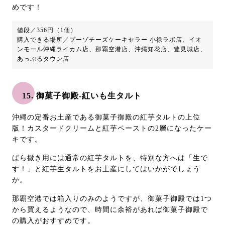
めです！
値段／356円（1個）
購入できる場所／プーゾチーズケーキセラー 小禄ラボ店、イオ
ンモール沖縄ライカム店、那覇空港店、沖縄知花店、豊見城店、
あっぷるタウン店
15. 御菓子御殿-紅いも生タルト
沖縄の定番お土産である御菓子御殿の紅芋タルトの上位
版！カスタードクリームと紅芋ペーストの2層になったケー
キです。
ばら撒き用には通常の紅芋タルトを、特別な方へは「生で
す！」と紅芋生タルトをお土産にしてはいかがでしょう
か。
那覇空港では箱入りのみのようですが、御菓子御殿では1つ
から買えるようなので、時間に余裕があれば御菓子御殿で
の購入がおすすめです。