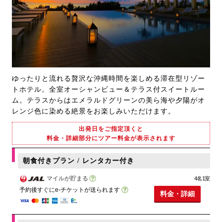
ゆったりと流れる贅沢な沖縄時間を楽しめる滞在型リゾー
トホテル。全室オーシャンビュー＆テラス付スイートルー
ム。テラスからはエメラルドグリーンの美ら海や夕陽がオ
レンジ色に染める絶景をお楽しみいただけます。
出発日をご指定頂くと
料金・詳細部分にツアー料金が表示されます
朝食付きプラン / レンタカー付き
マイルが貯まる
4名1室
予約後すぐにe-チケットが送られます
料金・詳細