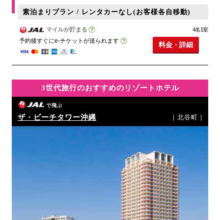
素泊まりプラン / レンタカーなし(お客様各自移動)
マイルが貯まる
4名1室
予約後すぐにe-チケットが送られます
料金・詳細
3世代旅行のおすすめのリゾートホテル
で飛ぶ
ザ・ビーチタワー沖縄
｜北谷町｜