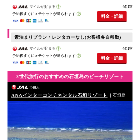
マイルが貯まる
4名1室
予約後すぐにe-チケットが送られます
料金・詳細
素泊まりプラン / レンタカーなし(お客様各自移動)
マイルが貯まる
4名1室
予約後すぐにe-チケットが送られます
料金・詳細
3世代旅行のおすすめの石垣島のビーチリゾート
で飛ぶ
ANAインターコンチネンタル石垣リゾート
｜石垣島｜