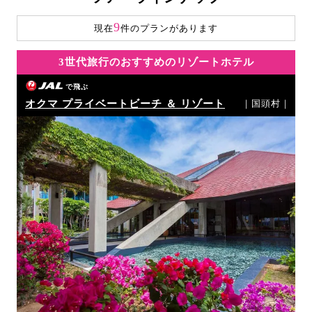
9
現在
件のプランがあります
3世代旅行のおすすめのリゾートホテル
で飛ぶ
オクマ プライベートビーチ ＆ リゾート
｜国頭村｜