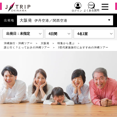
よくある質問
ログイン
大阪発
出発地
伊丹空港／関西空港
出発日：未指定
4日間
4名1室
沖縄旅行・沖縄ツアー
大阪発
特集から選ぶ
誰と行く？とっておきの沖縄ツアー
3世代家族旅行におすすめの沖縄ツアー