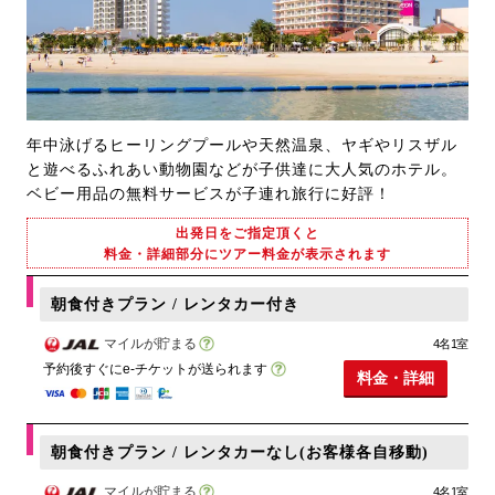
年中泳げるヒーリングプールや天然温泉、ヤギやリスザル
と遊べるふれあい動物園などが子供達に大人気のホテル。
ベビー用品の無料サービスが子連れ旅行に好評！
出発日をご指定頂くと
料金・詳細部分にツアー料金が表示されます
朝食付きプラン / レンタカー付き
マイルが貯まる
4名1室
予約後すぐにe-チケットが送られます
料金・詳細
朝食付きプラン / レンタカーなし(お客様各自移動)
マイルが貯まる
4名1室