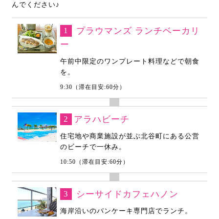
んでください♪
1
プラウマンズ ランチベーカリ
ー
午前中限定のワンプレート料理などで朝食
を。
9:30（滞在目安:60分）
2
アラハビーチ
住宅地や商業施設が並ぶ北谷町にある公営
のビーチで一休み。
10:50（滞在目安:60分）
3
シーサイドカフェハノン
海岸沿いのパンケーキ専門店でランチ。