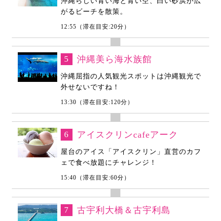
沖縄らしい青い海と青い空、白い砂浜が広
がるビーチを散策。
12:55（滞在目安:20分）
5
沖縄美ら海水族館
沖縄屈指の人気観光スポットは沖縄観光で
外せないですね！
13:30（滞在目安:120分）
6
アイスクリンcafeアーク
屋台のアイス「アイスクリン」直営のカフ
ェで食べ放題にチャレンジ！
15:40（滞在目安:60分）
7
古宇利大橋＆古宇利島