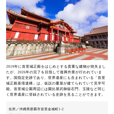
2019年に首里城正殿をはじめとする貴重な建物が焼失まし
たが、2026年の完了を目指して復興作業が行われていま
す。国指定史跡であり、世界遺産にも含まれている「首里
城正殿基壇遺構」は、仮説の覆屋が建てられていて見学可
能。首里城公園周辺には園比屋武御嶽石門、玉陵など同じ
く世界遺産に登録されている史跡を見ることができます。
住所／沖縄県那覇市首里金城町1-2