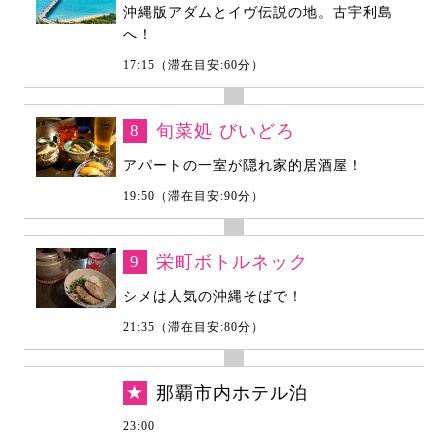
沖縄版アダムとイヴ伝説の地。古宇利島
へ！
17:15（滞在目安:60分）
8
旬菜処 びいどろ
アパートの一室が隠れ家的居酒屋！
19:50（滞在目安:90分）
9
栄町ボトルネック
シメは人気の沖縄そばで！
21:35（滞在目安:80分）
★
那覇市内ホテル泊
23:00