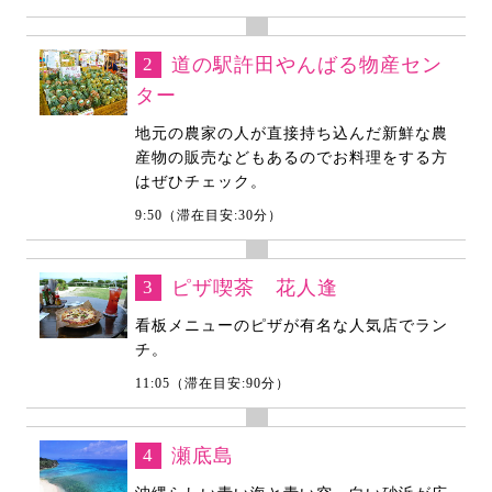
2
道の駅許田やんばる物産セン
ター
地元の農家の人が直接持ち込んだ新鮮な農
産物の販売などもあるのでお料理をする方
はぜひチェック。
9:50（滞在目安:30分）
3
ピザ喫茶 花人逢
看板メニューのピザが有名な人気店でラン
チ。
11:05（滞在目安:90分）
4
瀬底島