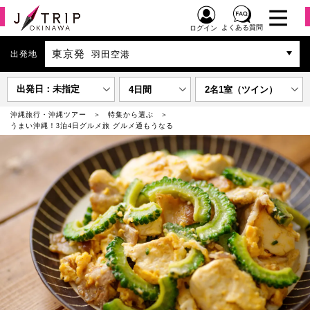
よくある質問
ログイン
東京発
出発地
羽田空港
出発日：未指定
4日間
2名1室（ツイン）
沖縄旅行・沖縄ツアー
特集から選ぶ
うまい沖縄！3泊4日グルメ旅 グルメ通もうなる