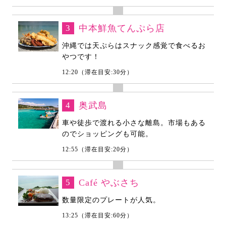
3
中本鮮魚てんぷら店
沖縄では天ぷらはスナック感覚で食べるお
やつです！
12:20（滞在目安:30分）
4
奥武島
車や徒歩で渡れる小さな離島。市場もある
のでショッピングも可能。
12:55（滞在目安:20分）
5
Café やぶさち
数量限定のプレートが人気。
13:25（滞在目安:60分）