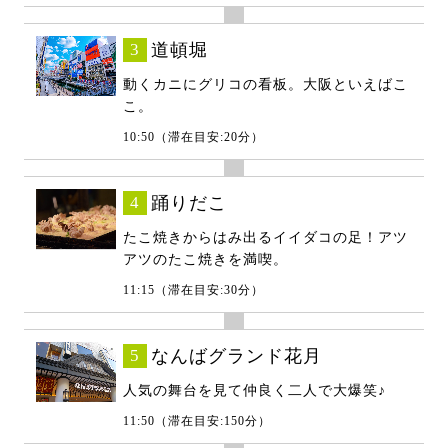
3
道頓堀
動くカニにグリコの看板。大阪といえばこ
こ。
10:50（滞在目安:20分）
4
踊りだこ
たこ焼きからはみ出るイイダコの足！アツ
アツのたこ焼きを満喫。
11:15（滞在目安:30分）
5
なんばグランド花月
人気の舞台を見て仲良く二人で大爆笑♪
11:50（滞在目安:150分）