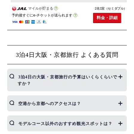
マイルが貯まる
2名1室（セミダブル）
予約後すぐにe-チケットが送られます
料金・詳細
3泊4日大阪・京都旅行 よくある質問
3泊4日の大阪・京都旅行の予算はいくらくらいで
すか？
東京発3泊4日、ツイン利用の場合の旅行費用は
空港から京都へのアクセスは？
22,000円から。ジェイトリップの関西フリープラン
ならひと目で料金の差額が分かるので、予算に合わ
せてホテルや飛行機が選べます。カップル・夫婦に
伊丹空港を利用する場合はリムジンバスが便利で
モデルコース以外のおすすめ観光スポットは？
もおすすめの格安ツアーです。
す。伊丹空港から京都まで約75分。 関西国際空港を
利用する場合は、リムジンバスかJRの特急が便利で