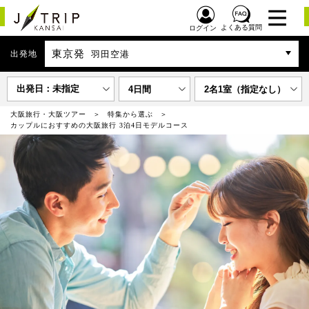
よくある質問
ログイン
東京発
出発地
羽田空港
出発日：未指定
4日間
2名1室（指定なし）
大阪旅行・大阪ツアー
特集から選ぶ
カップルにおすすめの大阪旅行 3泊4日モデルコース