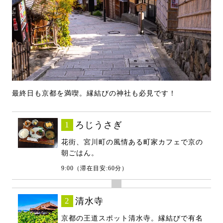
最終日も京都を満喫。縁結びの神社も必見です！
1
ろじうさぎ
花街、宮川町の風情ある町家カフェで京の
朝ごはん。
9:00（滞在目安:60分）
2
清水寺
京都の王道スポット清水寺。縁結びで有名