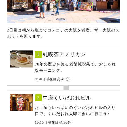
2日目は朝から晩までコテコテの大阪を満喫。ザ・大阪のス
ポットを巡ります。
1
純喫茶アメリカン
70年の歴史を誇る老舗純喫茶で、おしゃれ
なモーニング。
9:30（滞在目安:40分）
2
中座くいだおれビル
お土産もいっぱいのくいだおれビルの入り
口で、くいだおれ太郎に会いに行こう♪
10:15（滞在目安:30分）