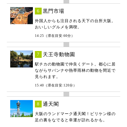
6
黒門市場
外国人からも注目される天下の台所大阪。
おいしいグルメを満喫。
14:25（滞在目安:60分）
7
天王寺動物園
駅チカの動物園で仲良くデート。都心に居
ながらサバンナや熱帯雨林の動物を間近で
見られます。
15:40（滞在目安:120分）
8
通天閣
大阪のランドマーク通天閣！ビリケン様の
足の裏をなでると幸運が訪れるかも。