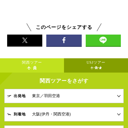
す。リムジンバスで約85分、特急はるかで約75分で
【大阪】梅田にあるカップルのデートの定番の一
す。
つ、梅田スカイビルの空中庭園。夜景が美しく人気
のスポットです。誓いのフェンスにハート形の南京
錠をかけたり、二人で並んで座って景色が見れるペ
このページをシェアする
アシートも。【京都】京都といえば縁結びの神社が
たくさん。ころっとしたお守りがかわいい「野宮神
社」や、玉の輿神社と有名な「今宮神社」、心願成
就と縁結びの「貴船神社」などモデルコースを少し
入れ替えて縁結び神社巡りもおすすめです。
関西ツアー
USJツアー
関西ツアーをさがす
出発地
到着地