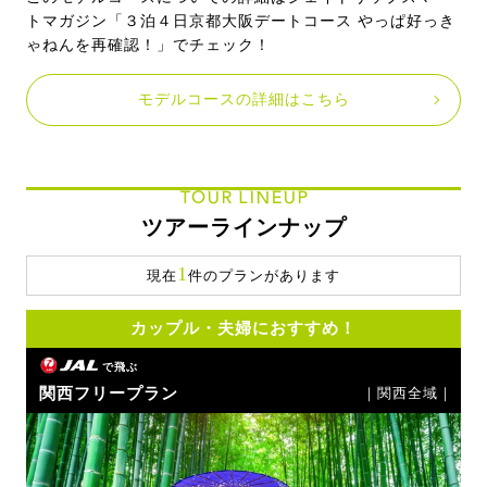
トマガジン「３泊４日京都大阪デートコース やっぱ好っき
ゃねんを再確認！」でチェック！
モデルコースの詳細はこちら
TOUR LINEUP
ツアーラインナップ
1
現在
件のプランがあります
カップル・夫婦におすすめ！
で飛ぶ
関西フリープラン
｜関西全域｜