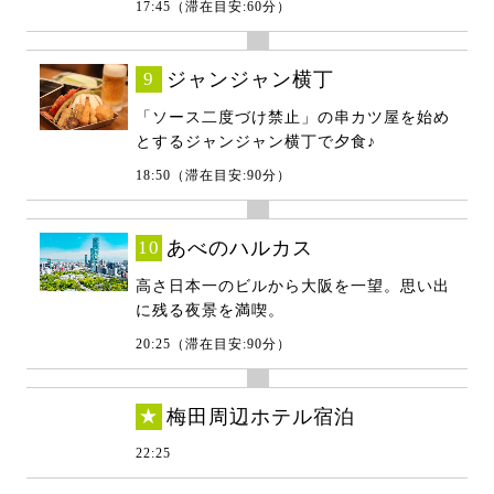
17:45（滞在目安:60分）
9
ジャンジャン横丁
「ソース二度づけ禁止」の串カツ屋を始め
とするジャンジャン横丁で夕食♪
18:50（滞在目安:90分）
10
あべのハルカス
高さ日本一のビルから大阪を一望。思い出
に残る夜景を満喫。
20:25（滞在目安:90分）
★
梅田周辺ホテル宿泊
22:25