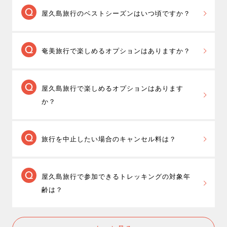
降水量が少なく、観光や海水浴など奄美の夏を
屋久島旅行のベストシーズンはいつ頃ですか？
満喫できる6月下旬～7月頃が奄美旅行のベストシーズ
ンです。この時期の奄美大島は人気があり、旅行代金
屋久島旅行のベストシーズンは、目的によって
も高くなりますので、少しでも安く抑えたいなら9月〜
奄美旅行で楽しめるオプションはありますか？
さまざまです。
10月がおすすめです。
3月下旬～5月は、山桜や新緑、ツツジなどが見頃を迎
ジェイトリップ奄美ツアーでは、シュノーケリ
えますので、トレッキングにおすすめのシーズンで
屋久島旅行で楽しめるオプションはあります
ングツアーや体験ダイビング、金作原探検やマングロ
す。また、高山植物が見頃を迎える9月～10月もトレッ
か？
ーブカヌー体験、水中観光船での観光など奄美大島で
キングにおすすめです。川で沢遊びしたり、海でシュ
楽しめる様々な
現地オプション付きパックツアー
を販
ノーケリングやダイビングなどマリンアクティビティ
ジェイトリップ屋久島ツアーでは、縄文杉や白
売しております。
を楽しむなら7月下旬～8月の夏休みの時期がベストシ
旅行を中止したい場合のキャンセル料は？
谷雲水峡、太忠岳など屋久島の自然を楽しむトレッキ
また、奄美大島でのファンダイビングやゴルフなら、
ーズンになります。屋久島観光や温泉を楽しむなら、
ングツアーが付いたパックツアーをご用意しておりま
奄美大島ダイビングツアー
もご用意しております。
雨量が多い6月を外した方がいいでしょう。
取消時に、規定のキャンセル料が発生します
す。
屋久島旅行で参加できるトレッキングの対象年
が、MY-TRIP会員特典として、支払ったキャンセル料
ガイド付きトレッキングツアー付きプラン
と、
専属ガ
齢は？
を全額ポイントで還元する「
安心キャンセルサポー
イド付きトレッキングツアー付きプラン
がございます
ト
」を実施しております。
ので、ぜひご検討ください。
参加されるトレッキングツアーにより異なりま