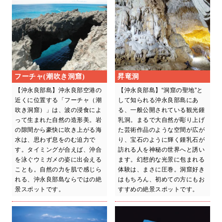
フーチャ(潮吹き洞窟)
昇竜洞
【沖永良部島】沖永良部空港の
【沖永良部島】“洞窟の聖地”と
近くに位置する「フーチャ（潮
して知られる沖永良部島にあ
吹き洞窟）」は、波の浸食によ
る、一般公開されている観光鍾
って生まれた自然の造形美。岩
乳洞。まるで大自然が彫り上げ
の隙間から豪快に吹き上がる海
た芸術作品のような空間が広が
水は、思わず息をのむ迫力で
り、宝石のように輝く鍾乳石が
す。タイミングが合えば、沖合
訪れる人を神秘の世界へと誘い
を泳ぐウミガメの姿に出会える
ます。幻想的な光景に包まれる
ことも。自然の力を肌で感じら
体験は、まさに圧巻。洞窟好き
れる、沖永良部島ならではの絶
はもちろん、初めての方にもお
景スポットです。
すすめの絶景スポットです。