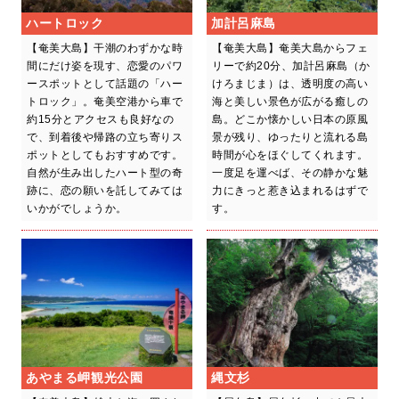
ハートロック
加計呂麻島
【奄美大島】干潮のわずかな時
【奄美大島】奄美大島からフェ
間にだけ姿を現す、恋愛のパワ
リーで約20分、加計呂麻島（か
ースポットとして話題の「ハー
けろまじま）は、透明度の高い
トロック」。奄美空港から車で
海と美しい景色が広がる癒しの
約15分とアクセスも良好なの
島。どこか懐かしい日本の原風
で、到着後や帰路の立ち寄りス
景が残り、ゆったりと流れる島
ポットとしてもおすすめです。
時間が心をほぐしてくれます。
自然が生み出したハート型の奇
一度足を運べば、その静かな魅
跡に、恋の願いを託してみては
力にきっと惹き込まれるはずで
いかがでしょうか。
す。
あやまる岬観光公園
縄文杉