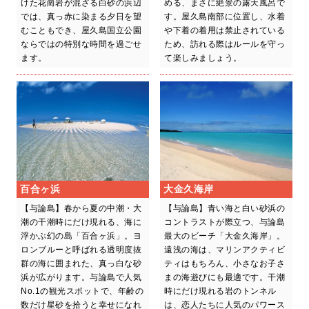
けた花崗岩が混ざる白砂の浜辺
める、まさに絶景の露天風呂で
では、真っ赤に染まる夕日を望
す。屋久島南部に位置し、水着
むこともでき、屋久島国立公園
や下着の着用は禁止されている
ならではの特別な時間を過ごせ
ため、訪れる際はルールを守っ
ます。
て楽しみましょう。
百合ヶ浜
大金久海岸
【与論島】春から夏の中潮・大
【与論島】青い海と白い砂浜の
潮の干潮時にだけ現れる、海に
コントラストが際立つ、与論島
浮かぶ幻の島「百合ヶ浜」。ヨ
最大のビーチ「大金久海岸」。
ロンブルーと呼ばれる透明度抜
遠浅の海は、マリンアクティビ
群の海に囲まれた、真っ白な砂
ティはもちろん、小さなお子さ
浜が広がります。与論島で人気
まの海遊びにも最適です。干潮
No.1の観光スポットで、年齢の
時にだけ現れる岩のトンネル
数だけ星砂を拾うと幸せになれ
は、恋人たちに人気のパワース