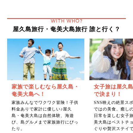
WITH WHO?
屋久島旅行・奄美大島旅行 誰と行く？
家族で楽しむなら屋久島・
女子旅は屋久
奄美大島へ！
で決まり！
家族みんなでワクワク冒険！子供
SNS映えの絶景ス
料金ありで家計に優しい♪屋久
ではの美食、癒し
島・奄美大島は自然体験、海遊
日常を楽しむ女子
び、島グルメまで家族旅行にぴっ
美大島はベストチ
たり。
ぐりや贅沢ステイ