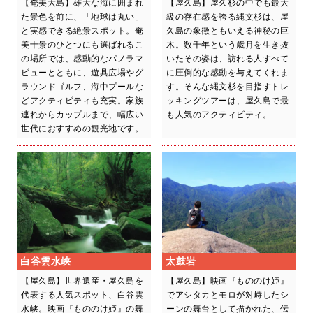
【奄美大島】雄大な海に囲まれ
【屋久島】屋久杉の中でも最大
た景色を前に、「地球は丸い」
級の存在感を誇る縄文杉は、屋
と実感できる絶景スポット。奄
久島の象徴ともいえる神秘の巨
美十景のひとつにも選ばれるこ
木。数千年という歳月を生き抜
の場所では、感動的なパノラマ
いたその姿は、訪れる人すべて
ビューとともに、遊具広場やグ
に圧倒的な感動を与えてくれま
ラウンドゴルフ、海中プールな
す。そんな縄文杉を目指すトレ
どアクティビティも充実。家族
ッキングツアーは、屋久島で最
連れからカップルまで、幅広い
も人気のアクティビティ。
世代におすすめの観光地です。
白谷雲水峡
太鼓岩
【屋久島】世界遺産・屋久島を
【屋久島】映画『もののけ姫』
代表する人気スポット、白谷雲
でアシタカとモロが対峙したシ
水峡。映画『もののけ姫』の舞
ーンの舞台として描かれた、伝