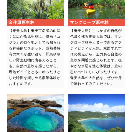
金作原原生林
マングローブ原生林
【奄美大島】奄美市名瀬の山深
【奄美大島】手つかずの自然が
くに広がる原生林は、映画『ゴ
色濃く残る奄美大島では、マン
ジラ』のロケ地としても知られ
グローブ林をカヌーで巡るアク
る神秘的なスポット。亜熱帯特
ティビティが人気。水面すれす
有の木々が生い茂り、野鳥や珍
れの視点から、迫力ある自然の
しい野生動物に出会えること
息吹を間近に感じられます。穏
も。自然の息吹を感じながら、
やかな水辺を進む体験は、旅の
現地ガイドとともにゆったりと
思い出づくりにぴったりです。
した時間を楽しめる散策体験が
奄美大島の大自然を、ぜひ全身
おすすめです。
で味わってみてください。