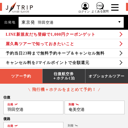
よくある質問
ログイン
東京発
出発地
羽田空港
LINE新規友だち登録で1,000円クーポンゲット
屋久島ツアーで知っておきたいこと
予約当日23時まで無料予約キープ＆キャンセル無料
キャンセル料をJマイルポイントで全額還元
往復航空券
ツアー予約
オプショナルツアー
＋ホテル1泊
飛行機＋ホテルをまとめて予約！
往復
出発
到着
羽田空港
奄美空港
復路
到着
出発