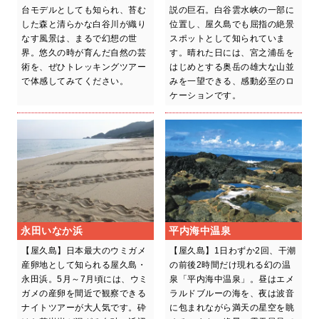
台モデルとしても知られ、苔む
説の巨石。白谷雲水峡の一部に
した森と清らかな白谷川が織り
位置し、屋久島でも屈指の絶景
なす風景は、まるで幻想の世
スポットとして知られていま
界。悠久の時が育んだ自然の芸
す。晴れた日には、宮之浦岳を
術を、ぜひトレッキングツアー
はじめとする奥岳の雄大な山並
で体感してみてください。
みを一望できる、感動必至のロ
ケーションです。
永田いなか浜
平内海中温泉
【屋久島】日本最大のウミガメ
【屋久島】1日わずか2回、干潮
産卵地として知られる屋久島・
の前後2時間だけ現れる幻の温
永田浜。5月～7月頃には、ウミ
泉「平内海中温泉」。昼はエメ
ガメの産卵を間近で観察できる
ラルドブルーの海を、夜は波音
ナイトツアーが大人気です。砕
に包まれながら満天の星空を眺