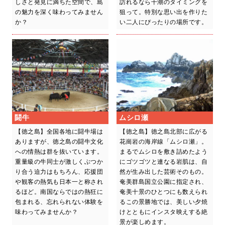
しさと発見に満ちた空間で、島
訪れるなら干潮のタイミングを
の魅力を深く味わってみません
狙って。特別な思い出を作りた
か？
い二人にぴったりの場所です。
闘牛
ムシロ瀬
【徳之島】全国各地に闘牛場は
【徳之島】徳之島北部に広がる
ありますが、徳之島の闘牛文化
花崗岩の海岸線「ムシロ瀬」。
への情熱は群を抜いています。
まるでムシロを敷き詰めたよう
重量級の牛同士が激しくぶつか
にゴツゴツと連なる岩肌は、自
り合う迫力はもちろん、応援団
然が生み出した芸術そのもの。
や観客の熱気も日本一と称され
奄美群島国立公園に指定され、
るほど。南国ならではの熱狂に
奄美十景のひとつにも数えられ
包まれる、忘れられない体験を
るこの景勝地では、美しい夕焼
味わってみませんか？
けとともにインスタ映えする絶
景が楽しめます。