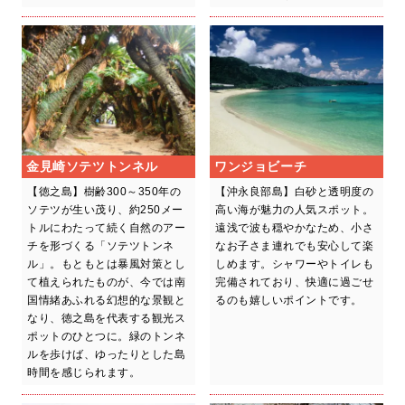
金見崎ソテツトンネル
ワンジョビーチ
【徳之島】樹齢300～350年の
【沖永良部島】白砂と透明度の
ソテツが生い茂り、約250メー
高い海が魅力の人気スポット。
トルにわたって続く自然のアー
遠浅で波も穏やかなため、小さ
チを形づくる「ソテツトンネ
なお子さま連れでも安心して楽
ル」。もともとは暴風対策とし
しめます。シャワーやトイレも
て植えられたものが、今では南
完備されており、快適に過ごせ
国情緒あふれる幻想的な景観と
るのも嬉しいポイントです。
なり、徳之島を代表する観光ス
ポットのひとつに。緑のトンネ
ルを歩けば、ゆったりとした島
時間を感じられます。