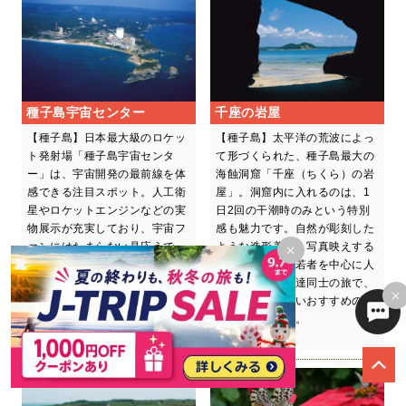
種子島宇宙センター
千座の岩屋
【種子島】日本最大級のロケッ
【種子島】太平洋の荒波によっ
ト発射場「種子島宇宙センタ
て形づくられた、種子島最大の
ー」は、宇宙開発の最前線を体
海蝕洞窟「千座（ちくら）の岩
感できる注目スポット。人工衛
屋」。洞窟内に入れるのは、1
星やロケットエンジンなどの実
日2回の干潮時のみという特別
物展示が充実しており、宇宙フ
感も魅力です。自然が彫刻した
ァンにはたまらない見応えで
ような造形美は、写真映えする
×
す。事前予約をすれば、専門ガ
スポットとして若者を中心に人
イドによる無料の施設案内ツア
気急上昇中。友達同士の旅で、
×
ーにも参加可能。宇宙への夢が
ぜひ立ち寄りたいおすすめの絶
ぐっと身近に感じられる貴重な
景ポイントです。
体験をぜひ！