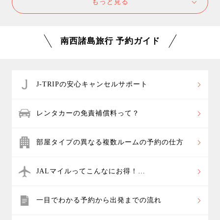
もっと見る
すが、縄文杉トレッキングでは約10時間の登山となり
ますので、十分に体力があれば8歳～10歳のお子様や高
齢の方も参加することが出来ます。 対象年齢以下のお
南西諸島旅行 予約ガイド
子様は同行できませんので、保護者の方がお子様の付
き添いとしてお残りいただくことになります。
J-TRIPの安心キャンセルサポート
レンタカーの免責補償料って？
部屋タイプの異なる複数ルームの予約の仕方
JALマイルってこんなにお得！
JALカードあれこれ
一目でわかる予約から出発までの流れ