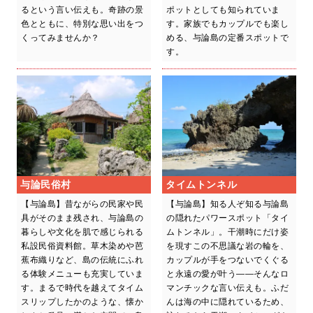
るという言い伝えも。奇跡の景
ポットとしても知られていま
色とともに、特別な思い出をつ
す。家族でもカップルでも楽し
くってみませんか？
める、与論島の定番スポットで
す。
与論民俗村
タイムトンネル
【与論島】昔ながらの民家や民
【与論島】知る人ぞ知る与論島
具がそのまま残され、与論島の
の隠れたパワースポット「タイ
暮らしや文化を肌で感じられる
ムトンネル」。干潮時にだけ姿
私設民俗資料館。草木染めや芭
を現すこの不思議な岩の輪を、
蕉布織りなど、島の伝統にふれ
カップルが手をつないでくぐる
る体験メニューも充実していま
と永遠の愛が叶う――そんなロ
す。まるで時代を越えてタイム
マンチックな言い伝えも。ふだ
スリップしたかのような、懐か
んは海の中に隠れているため、