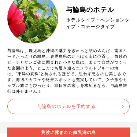
与論島のホテル
ホテルタイプ・ペンションタ
イプ・コテージタイプ
与論島は、鹿児島と沖縄の魅力をぎゅっと詰め込んだ、南国ム
ードたっぷりの離島。鹿児島県のいちばん南に位置し、白砂の
ビーチとサンゴ礁に囲まれた小さな島は、まるで自然がつくっ
た楽園のよう。どこまでも透き通るエメラルドブルーの海
は、“東洋の真珠”と称されるほどで、思わず息をのむ美しさで
す。海辺のカフェや絶景スポットも充実していて、女子旅やカ
ップル旅にもぴったり。非日常の癒しを求めるなら、与論島旅
行は外せません！
与論島のホテルを予約する
荒波に揉まれた鍾乳洞の島