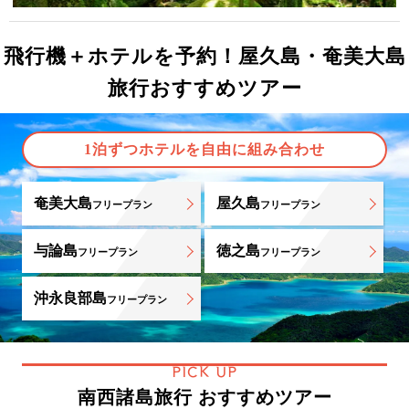
飛行機＋ホテルを予約！屋久島・奄美大島
旅行おすすめツアー
1泊ずつホテルを自由に組み合わせ
奄美大島
屋久島
フリープラン
フリープラン
与論島
徳之島
フリープラン
フリープラン
沖永良部島
フリープラン
PICK UP
南西諸島旅行 おすすめツアー