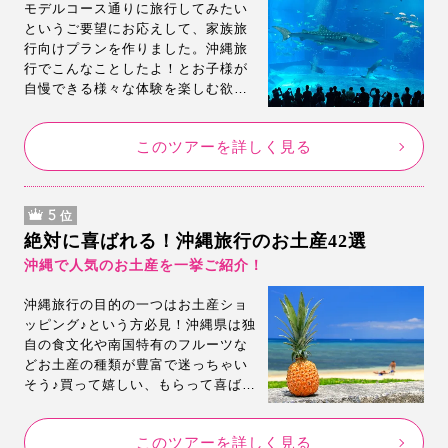
モデルコース通りに旅行してみたい
というご要望にお応えして、家族旅
行向けプランを作りました。沖縄旅
行でこんなことしたよ！とお子様が
自慢できる様々な体験を楽しむ欲張
りプラン。是非このモデルコースで
沖縄を体験してみてください。
このツアーを詳しく見る
5
位
絶対に喜ばれる！沖縄旅行のお土産42選
沖縄で人気のお土産を一挙ご紹介！
沖縄旅行の目的の一つはお土産ショ
ッピング♪という方必見！沖縄県は独
自の食文化や南国特有のフルーツな
どお土産の種類が豊富で迷っちゃい
そう♪買って嬉しい、もらって喜ばれ
るお土産をご紹介！どこで買うのが
お得？注意点は？など気になる点も
このツアーを詳しく見る
まとめてみました。