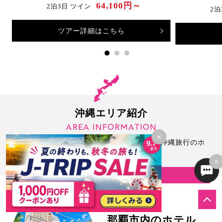
64,100円～
2泊3日 ツイン
2泊
ツアー詳細はこちら
沖縄エリア紹介
AREA INFORMATION
×
沖縄本島・離島のホテルをエリア別に紹介！沖縄旅行のホ
テル選びに困ったらチェック！
×
時間も予算も賢く使える
那覇市内のホテル