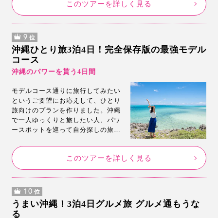
このツアーを詳しく見る
に…！
9
位
沖縄ひとり旅3泊4日！完全保存版の最強モデル
コース
沖縄のパワーを貰う4日間
モデルコース通りに旅行してみたい
というご要望にお応えして、ひとり
旅向けのプランを作りました。沖縄
で一人ゆっくりと旅したい人、パワ
ースポットを巡って自分探しの旅が
したい人など必見。モデルコースに
合った旅行プランもご用意しまし
このツアーを詳しく見る
た。ぜひモデルコース通りに沖縄旅
行を楽しんでください。
10
位
うまい沖縄！3泊4日グルメ旅 グルメ通もうな
る