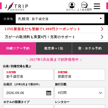
よくある質問
ログイン
札幌発
出発地
新千歳空港
LINE新規友だち登録で1,000円クーポンゲット
万が一の取消料も実質0円！充実のサポート
沖縄ツアー予約
航空券＋1泊
宿・ホテル予約
2027年3月出発まで好評発売中
出発 / 到着空港を選ぶ
出発空港
到着空港
新千歳空港
那覇空港
出発日
旅行日数
（27年3月まで受付中）
2026-09-06
ホテルの部屋タイプ
レンタカー