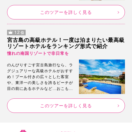
ルからリーズナブルなホテルまで多
数掲載。しかも安いんです。観光に
このツアーを詳しく見る
便利なレンタカー付きプランもご用
意。
12
位
宮古島の高級ホテル！一度は泊まりたい最高級
リゾートホテルをランキング形式で紹介
憧れの南国リゾートで非日常を
のんびりすごす宮古島旅行なら、ラ
グジュアリーな高級ホテルがおすす
め！プール付きの広々とした客室
や、東洋一の美しさを誇るビーチが
目の前にあるホテルなど…おこもり
ステイにもぴったり♡宮古島でオト
ナの贅沢旅におすすめな高級リゾー
このツアーを詳しく見る
トホテルをランキング形式でご紹介
します。