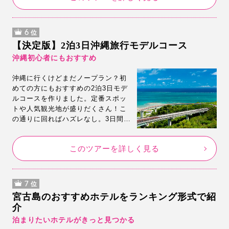
6
位
【決定版】2泊3日沖縄旅行モデルコース
沖縄初心者にもおすすめ
沖縄に行くけどまだノープラン？初
めての方にもおすすめの2泊3日モデ
ルコースを作りました。定番スポッ
トや人気観光地が盛りだくさん！こ
の通りに回ればハズレなし。3日間で
思う存分沖縄旅行を楽しんでくださ
い。
このツアーを詳しく見る
7
位
宮古島のおすすめホテルをランキング形式で紹
介
泊まりたいホテルがきっと見つかる