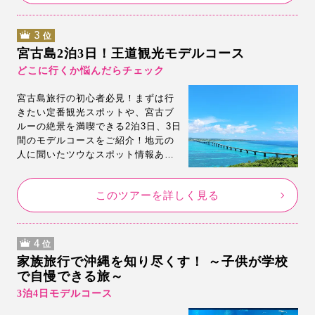
してください。
3
位
宮古島2泊3日！王道観光モデルコース
どこに行くか悩んだらチェック
宮古島旅行の初心者必見！まずは行
きたい定番観光スポットや、宮古ブ
ルーの絶景を満喫できる2泊3日、3日
間のモデルコースをご紹介！地元の
人に聞いたツウなスポット情報あ
り！お土産を買うならここ！2泊3日
で宮古島を思う存分楽しめる♪王道の
このツアーを詳しく見る
観光モデルコースです。
4
位
家族旅行で沖縄を知り尽くす！ ～子供が学校
で自慢できる旅～
3泊4日モデルコース