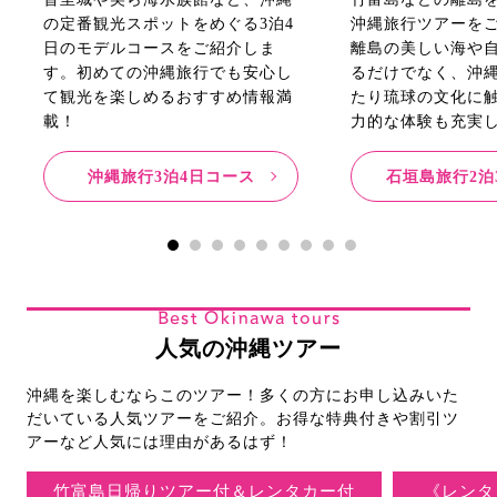
の定番観光スポットをめぐる3泊4
沖縄旅行ツアーを
日のモデルコースをご紹介しま
離島の美しい海や
す。初めての沖縄旅行でも安心し
るだけでなく、沖
て観光を楽しめるおすすめ情報満
たり琉球の文化に
載！
力的な体験も充実
沖縄旅行3泊4日コース
石垣島旅行2泊
Best Okinawa tours
人気の沖縄ツアー
沖縄を楽しむならこのツアー！多くの方にお申し込みいた
だいている人気ツアーをご紹介。お得な特典付きや割引ツ
アーなど人気には理由があるはず！
竹富島日帰りツアー付＆レンタカー付
《レンタ