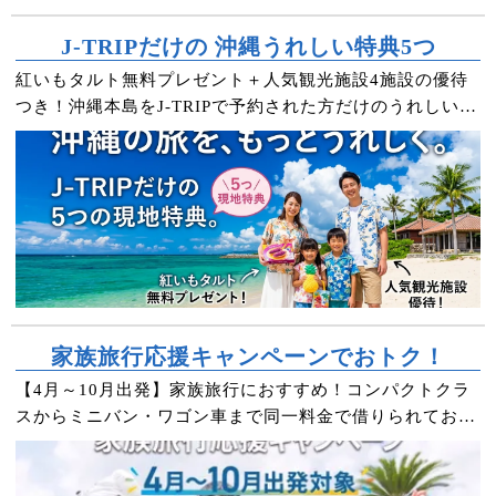
J-TRIPだけの 沖縄うれしい特典5つ
紅いもタルト無料プレゼント＋人気観光施設4施設の優待
つき！沖縄本島をJ-TRIPで予約された方だけのうれしい特
典です。
家族旅行応援キャンペーンでおトク！
【4月～10月出発】家族旅行におすすめ！コンパクトクラ
スからミニバン・ワゴン車まで同一料金で借りられておト
クな特別キャンペーン実施中♪