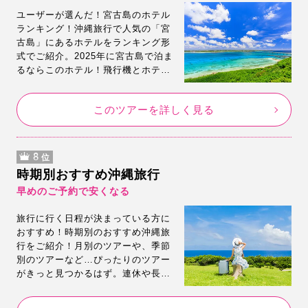
ユーザーが選んだ！宮古島のホテル
ランキング！沖縄旅行で人気の「宮
古島」にあるホテルをランキング形
式でご紹介。2025年に宮古島で泊ま
るならこのホテル！飛行機とホテル
がセットでとにかく安い♪ホテル選び
に悩んだら人気ランキングを参考に
このツアーを詳しく見る
してみてくださいね。
8
位
時期別おすすめ沖縄旅行
早めのご予約で安くなる
旅行に行く日程が決まっている方に
おすすめ！時期別のおすすめ沖縄旅
行をご紹介！月別のツアーや、季節
別のツアーなど…ぴったりのツアー
がきっと見つかるはず。連休や長期
休暇期間でも、早めのご予約なら安
い！人気の日程のご予約はお早め