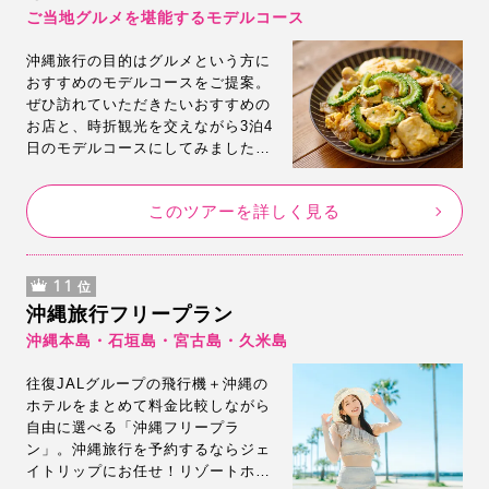
ご当地グルメを堪能するモデルコース
沖縄旅行の目的はグルメという方に
おすすめのモデルコースをご提案。
ぜひ訪れていただきたいおすすめの
お店と、時折観光を交えながら3泊4
日のモデルコースにしてみました。
気に入っていただけましたら、モデ
ルコース通りの旅行が可能なフリー
このツアーを詳しく見る
プランを掲載していますので、その
まま即予約も可能です。
11
位
沖縄旅行フリープラン
沖縄本島・石垣島・宮古島・久米島
往復JALグループの飛行機＋沖縄の
ホテルをまとめて料金比較しながら
自由に選べる「沖縄フリープラ
ン」。沖縄旅行を予約するならジェ
イトリップにお任せ！リゾートホテ