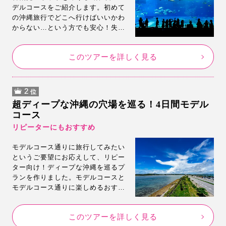
デルコースをご紹介します。初めて
の沖縄旅行でどこへ行けばいいかわ
からない…という方でも安心！失敗
しない定番のモデルコースです。モ
デルコースに最適な3泊4日フリープ
このツアーを詳しく見る
ランも掲載しているので気に入った
らそのまま即予約！
2
位
超ディープな沖縄の穴場を巡る！4日間モデル
コース
リピーターにもおすすめ
モデルコース通りに旅行してみたい
というご要望にお応えして、リピー
ター向け！ディープな沖縄を巡るプ
ランを作りました。モデルコースと
モデルコース通りに楽しめるおすす
め旅行プランをご用意いたしまし
た。モデルコースのスポットもご紹
このツアーを詳しく見る
介。是非このプランで沖縄旅行満喫