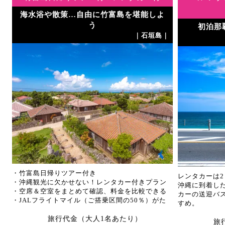
海水浴や散策…自由に竹富島を堪能しよ
｜
う
初泊那
｜石垣島｜
ン
・竹富島日帰りツアー付き
レンタカーは2
・沖縄観光に欠かせない！レンタカー付きプラン
沖縄に到着し
・空席＆空室をまとめて確認、料金を比較できる
カーの送迎バ
・JALフライトマイル（ご搭乗区間の50％）がた
すめ。
まります
旅行代金（大人1名あたり）
旅