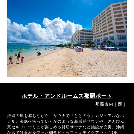
ホテル・アンドルームス那覇ポート
｜那覇市内｜西｜
沖縄の風を感じながら、サウナで「ととのう」カジュアルなホ
テル。海底へ潜っていくかのような新感覚サウナや、さんぴん
茶セルフロウリュが楽しめる貸切サウナなど施設が充実。沖縄
ならでは食材を使った朝食ビュッフェはテイクアウトもOK！