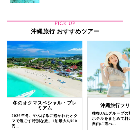
PICK UP
沖縄旅行 おすすめツアー
冬のオクマスペシャル・プレ
沖縄旅行フリ
ミアム
往復JALグループ
2026年冬、やんばるに抱かれたオク
ホテルをまとめて料
マで過ごす特別な旅。1泊最大6,500
自由に選べ...
円...