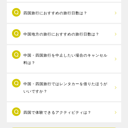
中国地方と四国地方は橋やフェリーを利用して
四国旅行におすすめの旅行日数は？
気軽に往来することができるので、一度に両方の地方
を旅行することができます。岡山県と香川県を結ぶ
四国旅行におすすめの旅行日数は、2泊3日以上
「瀬戸大橋」はレンタカーやJRで約15分、広島県と愛
中国地方の旅行におすすめの旅行日数は？
です。1つの県であれば1泊2日から楽しむことができま
媛県を結ぶ「しまなみ海道」はレンタカーで約1時間で
すが、香川県と愛媛県、香川県と徳島県など、2つ以上
渡ることができます。
中国地方の旅行におすすめの旅行日数は、3日間
の県を跨いだ旅行には3日間～4日間必要で、4県とも一
中国四国地方のホテルから1泊ずつ選べる「
四国・中国
中国・四国旅行を中止したい場合のキャンセル
～4日間です。広島県と山口県、島根県と鳥取県など、
度に楽しむなら、5日間の旅行がおすすめです。
フリープラン
」では、飛行機は中国四国地方の8空港か
料は？
隣り合った2県以上の旅行なら2泊3日、複数の県をまた
香川県の父母ヶ浜や天空の鳥居、愛媛県のJR下灘駅、
ら自由に組み合わせて選べるパックツアーです。中国
ぐ旅行なら3泊以上の旅行がおすすめで、1泊2日の旅行
徳島県の鳴門の渦潮、高知県の仁淀川といったSNS映
四国地方の周遊旅行をしたい方におすすめです。
取消時に、規定のキャンセル料が発生します
の場合は、目的地を1つの県に絞りましょう。
えスポットを巡ってみたり、道後温泉やこんぴら温泉
※出発地によってご利用いただける空港が異なります。
中国・四国旅行ではレンタカーを借りたほうが
が、MY-TRIP会員特典として、支払ったキャンセル料
島根県への旅行なら定番の出雲大社と玉造温泉、 2泊
でゆっくりしたり、旅行の日程に＋1日追加して、川や
いいですか？
を全額ポイントで還元する「
安心キャンセルサポー
するなら石見銀山や津和野、鳥取県の境港や水木しげ
海でSUPやカヌーなどのアクティビティを楽しんだ
ト
」を実施しております。
るロード、鳥取砂丘などに足を延ばすのもおすすめで
り、小豆島や直島、しまなみ海道といった瀬戸内の島
中国地方・四国地方への旅行では、レンタカー
す。
を巡る島旅などもおすすめです。
四国で体験できるアクティビティは？
を借りたほうがいいでしょう。
広島県への旅行なら、平和記念公園と宮島・厳島神社
中国・四国地方では、電車やバスの運行数が少ない地
の定番スポットに加え、呉の大和ミュージアムや、趣