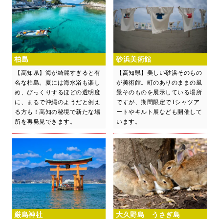
柏島
砂浜美術館
【高知県】海が綺麗すぎると有
【高知県】美しい砂浜そのもの
名な柏島。夏には海水浴も楽し
が美術館。町のありのままの風
め、びっくりするほどの透明度
景そのものを展示している場所
に、まるで沖縄のようだと例え
ですが、期間限定でTシャツア
る方も！高知の秘境で新たな場
ートやキルト展なども開催して
所を再発見できます。
います。
厳島神社
大久野島 うさぎ島