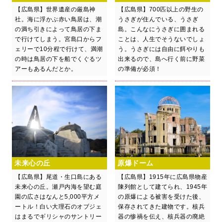
【広島県】世界遺産の厳島神
【広島県】700匹以上の野生の
社。海に浮かぶ赤い鳥居は、潮
うさぎが住んでいる、うさぎ
の満ち引きによって鳥居の下ま
島。こんなにうさぎに囲まれる
で行けてしまう。宮島口からフ
ことは、人生でそうないでしょ
ェリーで10分程で行けて、満潮
う。うさぎには自由に餌やりも
の時は鳥居の下を船でくぐるツ
出来るので、島へ行く前に野菜
アーもあるんだとか。
の準備が必須！
未来心の丘
原爆ドーム
【広島県】尾道・生口島にある
【広島県】1915年に広島県物産
未来心の丘。瀬戸内海を望む庭
陳列館として建てられ、1945年
園の広さはなんと5,000平方メ
の原爆による被害を受けた後、
ートル！白い大理石のオブジェ
保存されてきた建物です。核兵
はまるでギリシャのサントリー
器の惨禍を伝え、核兵器の廃絶