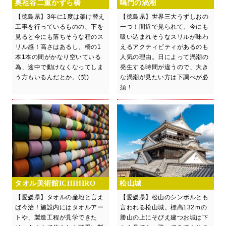
奥祖谷二重かずら橋
鳴門の渦潮
【徳島県】3年に1度は架け替え
【徳島県】世界三大うずしおの
工事を行っているものの、下を
一つ！間近で見られて、今にも
見ると今にも落ちそうな程のス
吸い込まれそうなスリルが味わ
リル感！高さはあるし、橋の1
えるアクティビティがあるのも
本1本の間がかなり空いている
人気の理由。日によって渦潮の
為、途中で動けなくなってしま
発生する時間が違うので、大き
う方もいるんだとか。(笑)
な渦潮が見たい方は下調べが必
須！
タオル美術館ICHIHIRO
松山城
【愛媛県】タオルの産地と言え
【愛媛県】松山のシンボルとも
ば今治！施設内にはタオルアー
言われる松山城。標高132ｍの
トや、製造工程が見学できた
勝山の上にそびえ建つお城は下