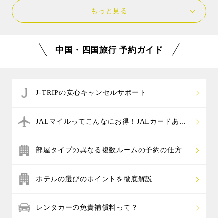
四国旅行では、海や川で遊ぶアクティビティが
域や、公共交通機関では行けない観光スポットなど移
ある港町の尾道が人気です。錦帯橋がある山口県の岩
もっと見る
人気です。高知県の仁淀川のSUPや、高知県の四万十
動手段が限られている場所が多く、県をまたぐ周遊旅
国や、岡山県の倉敷美観地区、広島と愛媛を繋ぐしま
川や徳島県の吉野川でラフティングやカヌーなど、美
行では宿泊地からの移動や、観光地から観光地への移
なみ海道も人気です。
しい川で遊んだり、瀬戸内海の穏やかな海で、カヤッ
動など、効率よく観光するならレンタカー付きプラン
効率よく観光するには、朝一便で出発、帰りは最終便
中国・四国旅行 予約ガイド
クやSUPでのんびり水上散歩を楽しむのがおすすめで
が便利でおすすめです。
の飛行機を予約して、現地での滞在時間を長くするこ
す。ほかにもイルカとふれあえるドルフィンスイムな
行きと帰りで違う空港を選んだ場合は、レンタカーを
とをおすすめします。
ど、子供と一緒に家族で楽しめるアクティビティも人
借りた店舗と異なる店舗に返却できる「レンタカー乗
気です。
り捨て」が可能です。（乗り捨て料金が別途必要）
J-TRIPの安心キャンセルサポート
なお、当社指定の空港店以外での乗り捨てはできませ
ん。
JALマイルってこんなにお得！JALカードあれ
これ
部屋タイプの異なる複数ルームの予約の仕方
ホテルの選びのポイントを徹底解説
レンタカーの免責補償料って？