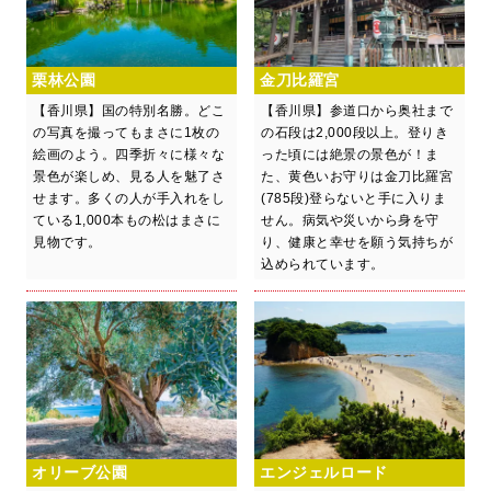
栗林公園
金刀比羅宮
【香川県】国の特別名勝。どこ
【香川県】参道口から奥社まで
の写真を撮ってもまさに1枚の
の石段は2,000段以上。登りき
絵画のよう。四季折々に様々な
った頃には絶景の景色が！ま
景色が楽しめ、見る人を魅了さ
た、黄色いお守りは金刀比羅宮
せます。多くの人が手入れをし
(785段)登らないと手に入りま
ている1,000本もの松はまさに
せん。病気や災いから身を守
見物です。
り、健康と幸せを願う気持ちが
込められています。
オリーブ公園
エンジェルロード