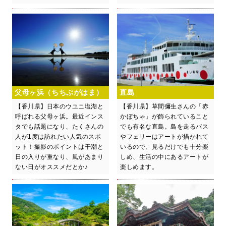
父母ヶ浜（ちちぶがはま）
直島
【香川県】日本のウユニ塩湖と
【香川県】草間彌生さんの「赤
呼ばれる父母ヶ浜。最近インス
かぼちゃ」が飾られていること
タでも話題になり、たくさんの
でも有名な直島。島を走るバス
人が1度は訪れたい人気のスポ
やフェリーはアートが描かれて
ット！撮影のポイントは干潮と
いるので、見るだけでも十分楽
日の入りが重なり、風があまり
しめ、生活の中にあるアートが
ない日がオススメだとか♪
楽しめます。