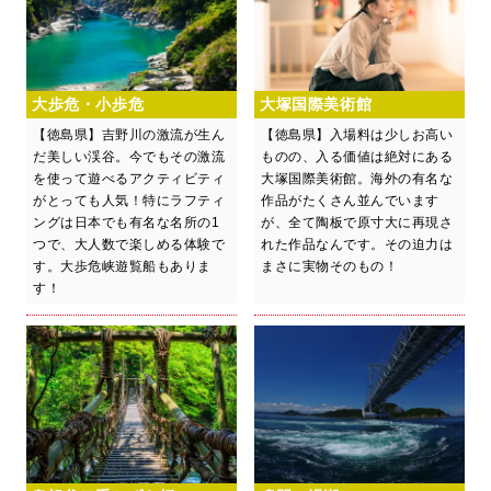
大歩危・小歩危
大塚国際美術館
【徳島県】吉野川の激流が生ん
【徳島県】入場料は少しお高い
だ美しい渓谷。今でもその激流
ものの、入る価値は絶対にある
を使って遊べるアクティビティ
大塚国際美術館。海外の有名な
がとっても人気！特にラフティ
作品がたくさん並んでいます
ングは日本でも有名な名所の1
が、全て陶板で原寸大に再現さ
つで、大人数で楽しめる体験で
れた作品なんです。その迫力は
す。大歩危峡遊覧船もありま
まさに実物そのもの！
す！