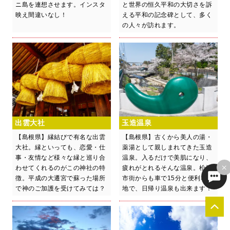
ニ島を連想させます。インスタ
と世界の恒久平和の大切さを訴
映え間違いなし！
える平和の記念碑として、多く
の人々が訪れます。
出雲大社
玉造温泉
【島根県】縁結びで有名な出雲
【島根県】古くから美人の湯・
大社。縁といっても、恋愛・仕
薬湯として親しまれてきた玉造
事・友情など様々な縁と巡り合
温泉。入るだけで美肌になり、
×
わせてくれるのがこの神社の特
疲れがとれるそんな温泉。松江
徴。平成の大遷宮で蘇った場所
市街からも車で15分と便利な立
で神のご加護を受けてみては？
地で、日帰り温泉も出来ます！