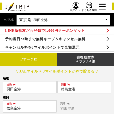
よくある質問
ログイン
東京発
出発地
羽田空港
LINE新規友だち登録で1,000円クーポンゲット
予約当日23時まで無料キープ＆キャンセル無料
キャンセル料をJマイルポイントで全額還元
往復航空券
ツアー予約
＋ホテル1泊
JALマイル + JマイルポイントがWで貯まる
往復
出発
到着
羽田空港
徳島空港
復路
到着
出発
徳島空港
羽田空港