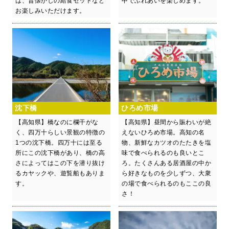
は、昔懐かしの給食セットなど
中でふれあいを楽しめます。
お楽しみいただけます。
沈下橋
ひろめ市場
【高知県】橋なのに欄干がな
【高知県】昼間から賑わいが絶
く、四万十らしい景観の特徴の
えないひろめ市場。高知の名
1つの沈下橋。四万十には至る
物、新鮮なカツオのたたきを塩
所にこの沈下橋があり、橋の高
味で食べられるのも良いとこ
さによってはこの下を潜り抜け
ろ。たくさんある居酒屋の中か
るカヤックや、遊覧船もありま
ら好きなものを少しずつ、大衆
す。
の場で食べられるのもここの良
さ！