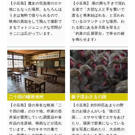
【小豆島】魔女の宅急便のロケ
【小豆島】 潮の満ち干きで現れ
地にもなった場所。もちろんほ
る道で「大切な人と手を繋いで
うきは無料で借りられるので、
渡ると将来結ばれる」と言われ
映画の真似をして飛んで撮影で
ているロマンチックな場所。わ
きるフォトジェニックな空間が
たる前にある弁天島を登ると
そこには広がっています。
「約束の丘展望台」で幸せの鐘
を鳴らせます♪
二十四の瞳映画村
銚子渓おさるの国
【小豆島】昔の有名な映画「二
【小豆島】約500匹あまりの野
十四の瞳」のロケ地。作家の壺
生のお猿さんがいる「猿の王
井栄が愛用していた調度品や各
国」。エサやり場でエサをあげ
作品の生原稿、映画などが流れ
たり、寝床で群衆になっている
ています。中のキネマの庵で
姿を写真に収めたり、大自然の