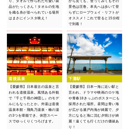
り、タオルで作られた可愛い製
から見ても、登ってみてもその
品がたっくさん！タオルの生地
景色は圧巻。本丸へは歩いて登
を織る糸が並べられている場所
らずにロープウェイ・リフトが
はまさにインスタ映え！
オススメ！これで登ると15分程
で到着！
道後温泉
下灘駅
【愛媛県】日本最古の温泉と言
【愛媛県】日本一海に近い駅と
われる道後温泉。風情ある外観
言われ、ドラマや映画のロケ地
で『千と千尋の神隠し』のモデ
や青春18きっぷのポスターにも
ルにもなったとか。外湯は道後
採用された場所。昼間は青い海
温泉本館・飛鳥乃湯泉・椿の湯
が広がる瀬戸内海が綺麗で、夕
の3つを堪能でき、休憩スペー
方になると海に沈む夕焼けが綺
スでゆっくりくつろげます。
麗！遠くても行くだけの価値あ
り！