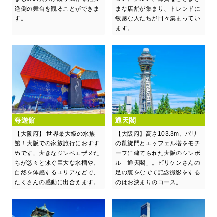
絶倒の舞台を観ることができま
まな店舗が集まり、トレンドに
す。
敏感な人たちが日々集まってい
ます。
海遊館
通天閣
【大阪府】 世界最大級の水族
【大阪府】高さ103.3m、パリ
館！大阪での家族旅行におすす
の凱旋門とエッフェル塔をモチ
めです。大きなジンベエザメた
ーフに建てられた大阪のシンボ
ちが悠々と泳ぐ巨大な水槽や、
ル「通天閣」。ビリケンさんの
自然を体感するエリアなどで、
足の裏をなでて記念撮影をする
たくさんの感動に出合えます。
のはお決まりのコース。