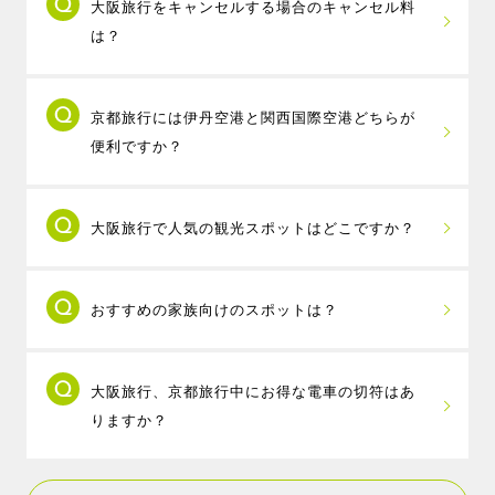
大阪旅行をキャンセルする場合のキャンセル料
ムジンバスを利用すれば約25分～35分（730円）で行
は？
けます。
関西国際空港から大阪市内までは、電車で約40分～1時
取消時に、規定のキャンセル料が発生します
間（なんばまで970円、大阪駅まで1,170円）で行けま
京都旅行には伊丹空港と関西国際空港どちらが
が、MY-TRIP会員特典として、支払ったキャンセル料
す。（詳しくは公式HPでご確認ください）
便利ですか？
を全額ポイントで還元する
安心キャンセルサポート
を
実施しております。
京都旅行には伊丹空港のご利用が便利です。伊
大阪旅行で人気の観光スポットはどこですか？
丹空港から京都駅までは直通リムジンバスで約55分
（1,500円）で行けます。
大阪旅行といえば、グリコの看板で有名な道頓
関西国際空港からは京都駅（八条口）までリムジンバ
おすすめの家族向けのスポットは？
堀や、コテコテの大阪を感じる新世界、大阪市内を見
スで約1時間半（2,800円）、JR特急で約1時間20分
渡せるシンボルである通天閣、世界最大級の水族館で
（3,060円）かかります。
関西旅行でファミリーに一番人気のスポットは
ある海遊館や、名城と呼ばれる大阪城、大人気テーマ
（詳しくは公式HPでご確認ください）
大阪旅行、京都旅行中にお得な電車の切符はあ
ユニバーサル・スタジオ・ジャパンですが、関西には
パークであるユニバーサル・スタジオ・ジャパンなど
りますか？
他にも家族向けのスポットがたくさんあります。
が人気の観光スポットです。
子供連れの場合気になるのは天候ですが、海遊館やニ
大阪観光なら、大阪メトロ・大阪シティバスが
フレル、カップヌードルミュージアムやレゴランド・