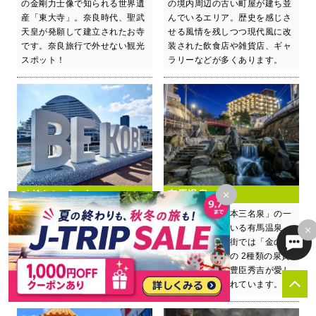
の金剛力士像で知られる世界遺
の境内周辺の古い町屋が建ち並
産「東大寺」。奈良時代、聖武
んでいるエリア。歴史を感じさ
天皇が発願して建立されたお寺
せる風情を残しつつ現代風に改
です。奈良旅行で外せない観光
装された飲食店や雑貨店、ギャ
スポット！
ラリーなどが多くあります。
×
メリケンパーク
有馬温泉
【兵庫県】夜はライトアップが
【兵庫県】「日本三名泉」の一
×
美しいロマンチックなスポッ
つにも選ばれている有馬温泉。
ト。「BE KOBE」のモニュメ
風情がある温泉街では「金の
ント前での記念撮影は必須！海
湯」「銀の湯」の 2種類の泉質
を眺めてまったりするのもおす
が楽しめます。豊臣秀吉が愛し
すめです。
たことでも知られています。