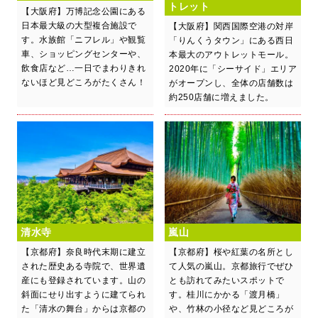
トレット
【大阪府】万博記念公園にある
日本最大級の大型複合施設で
【大阪府】関西国際空港の対岸
す。水族館「ニフレル」や観覧
「りんくうタウン」にある西日
車、ショッピングセンターや、
本最大のアウトレットモール。
飲食店など…一日でまわりきれ
2020年に「シーサイド」エリア
ないほど見どころがたくさん！
がオープンし、全体の店舗数は
約250店舗に増えました。
清水寺
嵐山
【京都府】奈良時代末期に建立
【京都府】桜や紅葉の名所とし
された歴史ある寺院で、世界遺
て人気の嵐山。京都旅行でぜひ
産にも登録されています。山の
とも訪れてみたいスポットで
斜面にせり出すように建てられ
す。桂川にかかる「渡月橋」
た「清水の舞台」からは京都の
や、竹林の小径など見どころが