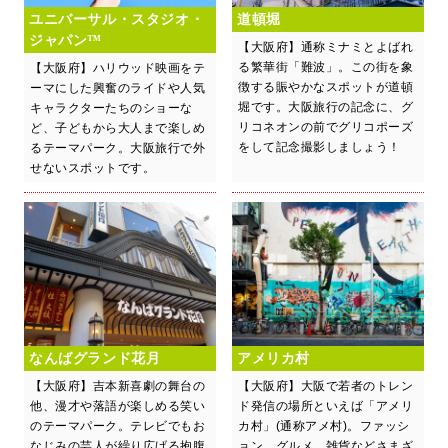
ユニバーサル・スタジオ・
道頓堀
ジャパン™
【大阪府】通称ミナミとよばれ
る繁華街「難波」。この街を象
【大阪府】ハリウッド映画をテ
徴する賑やかなスポットが道頓
ーマにした興奮のライドや人気
堀です。大阪旅行の記念に、グ
キャラクターたちのショーな
リコネオンの前でグリコポーズ
ど、子どもから大人まで楽しめ
をして記念撮影しましょう！
るテーマパーク。大阪旅行で外
せないスポットです。
なんばグランド花月
アメリカ村
【大阪府】吉本新喜劇の舞台の
【大阪府】大阪で若者のトレン
他、漫才や落語が楽しめる笑い
ド発信の場所といえば「アメリ
のテーマパーク。テレビでもお
カ村」(通称アメ村)。ファッシ
なじみの芸人が繰り広げる抱腹
ョン、グルメ、雑貨などさまざ