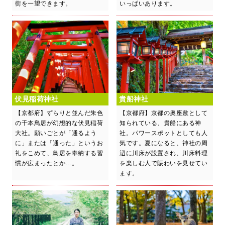
街を一望できます。
いっぱいあります。
伏見稲荷神社
貴船神社
【京都府】ずらりと並んだ朱色
【京都府】京都の奥座敷として
の千本鳥居が幻想的な伏見稲荷
知られている、貴船にある神
大社。願いごとが「通るよう
社。パワースポットとしても人
に」または「通った」というお
気です。夏になると、神社の周
礼をこめて、鳥居を奉納する習
辺に川床が設置され、川床料理
慣が広まったとか…。
を楽しむ人で賑わいを見せてい
ます。