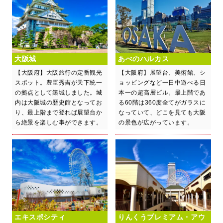
大阪城
あべのハルカス
【大阪府】大阪旅行の定番観光
【大阪府】展望台、美術館、シ
スポット。豊臣秀吉が天下統一
ョッピングなど一日中遊べる日
の拠点として築城しました。城
本一の超高層ビル。最上階であ
内は大阪城の歴史館となってお
る60階は360度全てがガラスに
り、最上階まで登れば展望台か
なっていて、どこを見ても大阪
ら絶景を楽しむ事ができます。
の景色が広がっています。
エキスポシティ
りんくうプレミアム・アウ