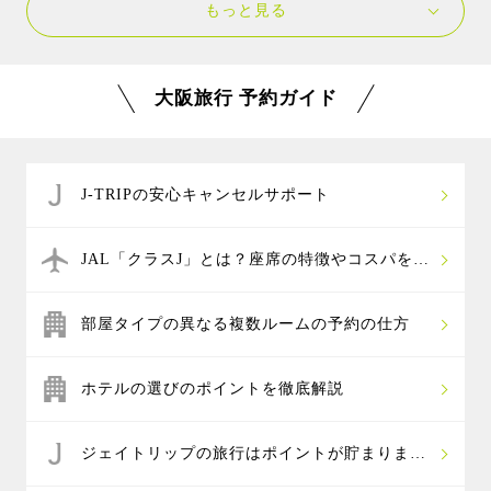
もっと見る
乗り放題になり、大阪城など約40ヶ所の人気施設が無
ディスカバリー・センター大阪など天候に左右されず
料になる
「大阪周遊パス」
がおすすめです。
に遊べる施設がおすすめです。また、人形遊びが好き
神戸や京都にも行くなら、阪急電車と阪神電車が乗り
なお子様には堺市にあるハーベストの丘（シルバニア
大阪旅行 予約ガイド
放題になる
「阪急阪神１day パス」
がお得です。
パーク）や、電車好きのお子様には、京都嵐山にある
また、京都市内の観光には、乗り放題のほかお得な割
嵯峨野のトロッコ列車や京都鉄道博物館もおすすめで
引や特典が貰える
「地下鉄・バス1日券」
が便利です。
す。
関西空港を利用する場合は、南海電車の特急ラピート
J-TRIPの安心キャンセルサポート
と大阪、京都、神戸、奈良へのアクセスがセットにな
った
お得なきっぷ
もあります。
JAL「クラスJ」とは？座席の特徴やコスパを解
説
部屋タイプの異なる複数ルームの予約の仕方
ホテルの選びのポイントを徹底解説
ジェイトリップの旅行はポイントが貯まりま
す！