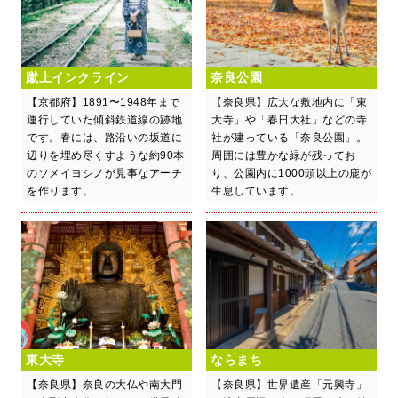
蹴上インクライン
奈良公園
【京都府】1891〜1948年まで
【奈良県】広大な敷地内に「東
運行していた傾斜鉄道線の跡地
大寺」や「春日大社」などの寺
です。春には、路沿いの坂道に
社が建っている「奈良公園」。
辺りを埋め尽くすような約90本
周囲には豊かな緑が残ってお
のソメイヨシノが見事なアーチ
り、公園内に1000頭以上の鹿が
を作ります。
生息しています。
東大寺
ならまち
【奈良県】奈良の大仏や南大門
【奈良県】世界遺産「元興寺」