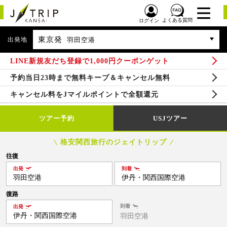
よくある質問
ログイン
東京発
出発地
羽田空港
LINE新規友だち登録で1,000円クーポンゲット
予約当日23時まで無料キープ＆キャンセル無料
キャンセル料をJマイルポイントで全額還元
ツアー予約
USJツアー
格安関西旅行のジェイトリップ
往復
出発
到着
羽田空港
伊丹・関西国際空港
復路
到着
出発
伊丹・関西国際空港
羽田空港