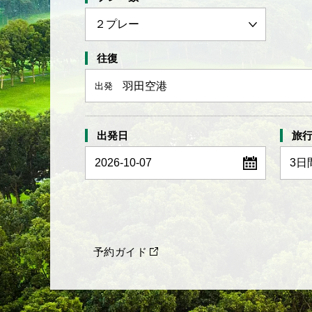
往復
羽田空港
出発
出発日
旅
2026-10-07
予約ガイド