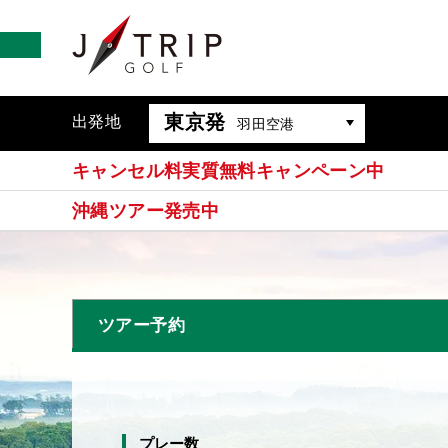
東京発
出発地
羽田空港
キャンセル料実質無料キャンペーン中
沖縄ツアー発売中
ツアー予約
プレー数