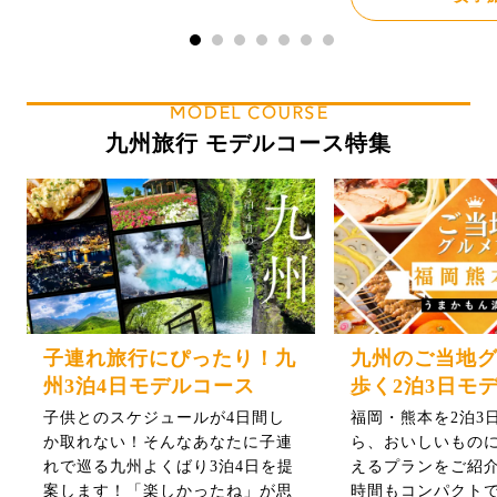
MODEL COURSE
九州旅行 モデルコース特集
子連れ旅行にぴったり！九
九州のご当地
州3泊4日モデルコース
歩く2泊3日モ
子供とのスケジュールが4日間し
福岡・熊本を2泊3
か取れない！そんなあなたに子連
ら、おいしいもの
れで巡る九州よくばり3泊4日を提
えるプランをご紹介
案します！「楽しかったね」が思
時間もコンパクト