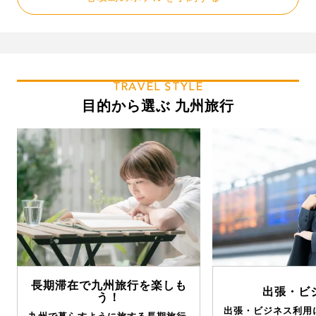
TRAVEL STYLE
目的から選ぶ 九州旅行
長期滞在で九州旅行を楽しも
出張・ビ
う！
出張・ビジネス利用