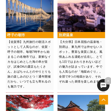
呼子の朝市
別府温泉
【佐賀県】九州旅行の朝活スポ
【大分県】日本屈指の温泉地・
ットとして人気なのが、佐賀・
別府は、東九州では外せないス
呼子の朝市。毎朝7時半から始
ポット。豊富な泉質に加え、風
まるこの名物市では、新鮮なイ
情あふれる湯処が点在し、とて
カをはじめとした海の幸が並
も1日ではまわりきれないほど
び、試食OKの露店もたくさ
の魅力が詰まっています。中で
ん。おばちゃんとのやりとりも
も人気なのが「地獄めぐり」。
旅の楽しみのひとつ！通年開催
全部で8つの地獄があり、それ
×
だから、いつでも立ち寄れるの
ぞれ違った表情を楽しめます。
も魅力です。