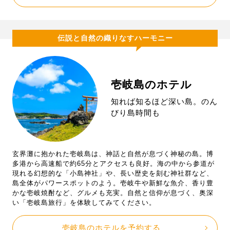
伝説と自然の織りなすハーモニー
壱岐島のホテル
知れば知るほど深い島。のん
びり島時間も
玄界灘に抱かれた壱岐島は、神話と自然が息づく神秘の島。博
多港から高速船で約65分とアクセスも良好。海の中から参道が
現れる幻想的な「小島神社」や、長い歴史を刻む神社群など、
島全体がパワースポットのよう。壱岐牛や新鮮な魚介、香り豊
かな壱岐焼酎など、グルメも充実。自然と信仰が息づく、奥深
い「壱岐島旅行」を体験してみてください。
壱岐島のホテルを予約する