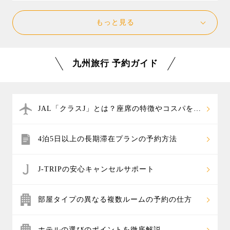
安く抑えるには、早期予約、出発日間際の予約では空
が楽しめます。 また、別府温泉や湯布院温泉、黒川温
九州にたくさんある温泉地の中から、じっくり
席が多い時間帯の飛行機を選ぶことをおすすめしま
泉といった温泉地に滞在するなら、外湯巡りで宿泊ホ
もっと見る
滞在をして湯めぐりや観光を楽しめる温泉地をご紹介
す。また、人気の日程をずらして、ゴールデンウィー
テル以外の温泉も楽しみ、温泉街をのんびり散策する
いたします。 大分県の
別府温泉
や
湯布院温泉
、熊本県
ク明け～6月の梅雨時期、お正月明けの1月～2月などは
温泉旅行がおすすめです。
の
黒川温泉
などが特におすすめです。
安い日が多くなるので要チェックです。温泉旅行やハ
九州旅行 予約ガイド
他には雲仙温泉、霧島温泉郷、指宿温泉など、人気の
ウステンボス旅行、新鮮な海の幸や山の幸のグルメ旅
温泉地の特集や、人気温泉宿ランキングなどを掲載し
行など、年間を通してお楽しみいただけますので、ぜ
ています。温泉ホテル＋往復航空券のパックツアーな
ひオフシーズンに格安で行ける時期をご検討くださ
ら、自分だけの温泉旅行もカスタマイズでき、お好み
い。
JAL「クラスJ」とは？座席の特徴やコスパを解
の温泉宿を組み合わせたオリジナル旅行を楽しめま
説
す。
4泊5日以上の長期滞在プランの予約方法
J-TRIPの安心キャンセルサポート
部屋タイプの異なる複数ルームの予約の仕方
ホテルの選びのポイントを徹底解説