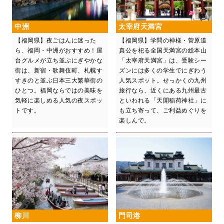
中洲
太宰府天満宮
【福岡県】夜ごはんに迷った
【福岡県】学問の神様・菅原道
ら、福岡・中洲がおすすめ！屋
真公を祀る全国天満宮の総本山
台グルメが立ち並ぶにぎやかな
「太宰府天満宮」は、受験シー
街は、新宿・歌舞伎町、札幌す
ズンには多くの学生でにぎわう
すきのと並ぶ日本三大繁華街の
人気スポット。せっかくの九州
ひとつ。福岡ならではの美味を
旅行なら、近くにある九州最古
気軽に楽しめる人気の夜スポッ
といわれる「天開稲荷神社」に
トです。
も立ち寄って、ご利益めぐりを
楽しんで。
柳川
門司港