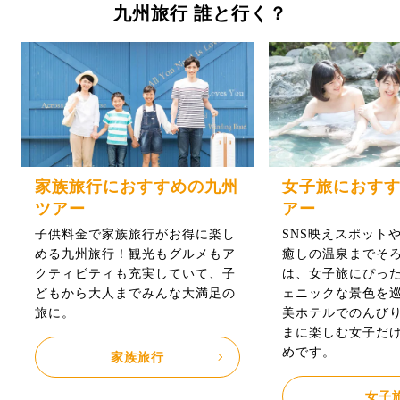
九州旅行 誰と行く？
家族旅行におすすめの九州
女子旅におす
ツアー
アー
子供料金で家族旅行がお得に楽し
SNS映えスポット
める九州旅行！観光もグルメもア
癒しの温泉までそ
クティビティも充実していて、子
は、女子旅にぴっ
どもから大人までみんな大満足の
ェニックな景色を
旅に。
美ホテルでのんび
まに楽しむ女子だ
めです。
家族旅行
女子