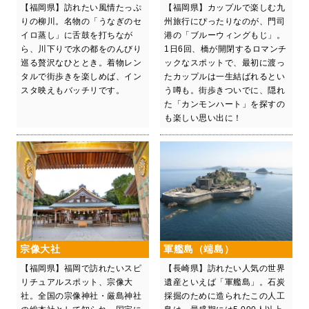
【福岡県】訪れたい風情たっぷ
【福岡県】カップルで楽しむ九
りの柳川。名物の「うなぎのセ
州旅行にぴったりなのが、門司
イロ蒸し」に舌鼓を打ちなが
港の「ブルーウィングもじ」。
ら、川下りで水の都をのんびり
1日6回、橋が開閉するロマンチ
巡る贅沢なひととき。着物レン
ックなスポットで、最初に渡っ
タルで街歩きを楽しめば、イン
たカップルは一生結ばれるとい
スタ映えもバッチリです。
う噂も。街歩きついでに、隠れ
た「カンモンハート」を探すの
も楽しい思い出に！
宗像大社
軍艦島（端島）
【福岡県】福岡で訪れたいスピ
【長崎県】訪れたい人気の世界
リチュアルスポット、宗像大
遺産といえば「軍艦島」。石炭
社。全国の宗像神社・厳島神社
採掘のために造られたこの人工