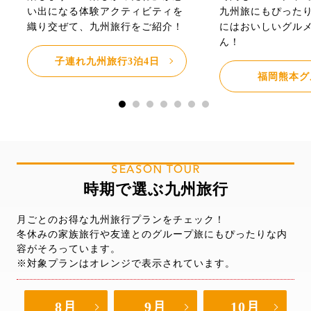
い出になる体験アクティビティを
九州旅にもぴった
織り交ぜて、九州旅行をご紹介！
にはおいしいグル
ん！
子連れ九州旅行3泊4日
福岡熊本グ
SEASON TOUR
時期で選ぶ九州旅行
月ごとのお得な九州旅行プランをチェック！
冬休みの家族旅行や友達とのグループ旅にもぴったりな内
容がそろっています。
※対象プランはオレンジで表示されています。
8月
9月
10月