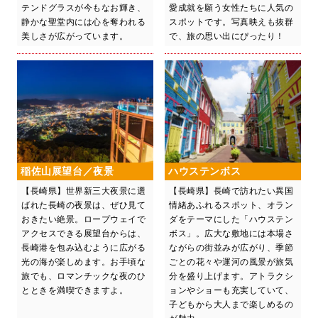
テンドグラスが今もなお輝き、
愛成就を願う女性たちに人気の
静かな聖堂内には心を奪われる
スポットです。写真映えも抜群
美しさが広がっています。
で、旅の思い出にぴったり！
稲佐山展望台／夜景
ハウステンボス
【長崎県】世界新三大夜景に選
【長崎県】長崎で訪れたい異国
ばれた長崎の夜景は、ぜひ見て
情緒あふれるスポット、オラン
おきたい絶景。ロープウェイで
ダをテーマにした「ハウステン
アクセスできる展望台からは、
ボス」。広大な敷地には本場さ
長崎港を包み込むように広がる
ながらの街並みが広がり、季節
光の海が楽しめます。お手頃な
ごとの花々や運河の風景が旅気
旅でも、ロマンチックな夜のひ
分を盛り上げます。アトラクシ
とときを満喫できますよ。
ョンやショーも充実していて、
子どもから大人まで楽しめるの