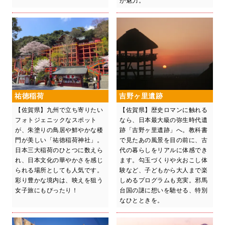
が魅力。
祐徳稲荷
吉野ヶ里遺跡
【佐賀県】九州で立ち寄りたい
【佐賀県】歴史ロマンに触れる
フォトジェニックなスポット
なら、日本最大級の弥生時代遺
が、朱塗りの鳥居や鮮やかな楼
跡「吉野ヶ里遺跡」へ。教科書
門が美しい「祐徳稲荷神社」。
で見たあの風景を目の前に、古
日本三大稲荷のひとつに数えら
代の暮らしをリアルに体感でき
れ、日本文化の華やかさを感じ
ます。勾玉づくりや火おこし体
られる場所としても人気です。
験など、子どもから大人まで楽
彩り豊かな境内は、映えを狙う
しめるプログラムも充実。邪馬
女子旅にもぴったり！
台国の謎に想いを馳せる、特別
なひとときを。