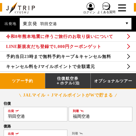
よくある質問
ログイン
東京発
出発地
羽田空港
令和8年熊本地震に伴うご旅行のお取り扱いについて
LINE新規友だち登録で1,000円クーポンゲット
予約当日23時まで無料予約キープ＆キャンセル無料
キャンセル料をJマイルポイントで全額還元
往復航空券
ツアー予約
オプショナルツアー
＋ホテル1泊
JALマイル + JマイルポイントがWで貯まる
往復
出発
到着
羽田空港
福岡空港
復路
到着
出発