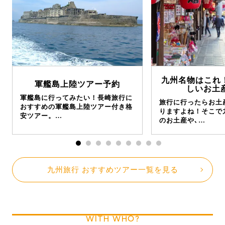
九州名物はこれ
軍艦島上陸ツアー予約
しいお土産
軍艦島に行ってみたい！長崎旅行に
旅行に行ったらお土
おすすめの軍艦島上陸ツアー付き格
りますよね！そこで
安ツアー。…
のお土産や､…
九州旅行 おすすめツアー一覧を見る
WITH WHO?