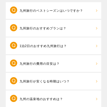
九州旅行のベストシーズンはいつですか？
四季折々の魅力が詰まった九州。夏は福岡の
九州旅行のおすすめプランは？
「博多祇園山笠」や熊本の「山鹿灯籠まつり」など、
伝統行事が各地で開催され、祭りの熱気に包まれま
福岡県と大分県、福岡県と長崎県と佐賀県など2
す。秋は紅葉の名所、大分・耶馬溪や宮崎・高千穂峡
1泊2日のおすすめ九州旅行は？
つ以上の県をまたいだ周遊旅行が売れ筋です。「
九州
の彩り豊かな景色が人気。冬は温泉とともに、福岡名
周遊フリープラン
」なら、 旅先では終日自由行動、お
物のもつ鍋や水炊きで心も体もぽかぽかに。春には、
1泊2日で楽しみたい場合は、行きたい県は1つに
客様のご希望に合わせて空港やフライト、ホテルを組
長崎・ハウステンボスのチューリップやバラ、福岡・
九州旅行の費用の目安は？
して、滞在時間を重視した旅行プランを立てましょ
み合わせて自分だけの自由なツアーが作れるパックツ
河内藤園の藤棚、海の中道海浜公園のネモフィラと桜
う。
朝発プラン
なら1泊2日でも滞在時間を長く確保で
アーです。さらに、必要に応じてレンタカー付きも選
など、花めぐりもおすすめです。
東京発・2泊3日のパックツアーの平均予算は4万
きるのでおすすめです。
べるので、行きたいエリアや旅行の目的に合わせて自
九州旅行が安くなる時期はいつ？
円台〜、出発直前や、夏休み、年末年始など高めの時
例えば長崎県のハウステンボスと長崎市内を一度に楽
由にスケジュールを組むことができます。
期は5万円台～が旅行代金の目安となります。11/6現
しみたい場合には、1日目にハウステンボス、宿泊は長
九州内でも人気のテーマパーク「ハウステンボス」の
飛行機とホテルがセットになったパックツアー
在、20,700円が最安値となっています。（参考：東京
崎市内のホテルを選ぶと、夜は長崎新地中華街でグル
1DAYパスが付いた九州周遊プランもありますので、ハ
九州の温泉地のおすすめは？
は、空席状況により料金が変動します。ツアー料金を
発 1泊2日 2名1室ツインルームの場合）
メを楽しみ、翌日は長崎市内観光というスケジュール
ウステンボスをあわせて楽しむのもおすすめです。