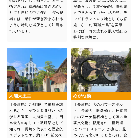
の総本社として知られ、国宝に
島は、最盛期には5,000人以上
指定された奉納品は驚きの約8
が暮らし、学校や病院、映画館
万点！自然の中に佇む「高宮祭
までそろっていた生活の島。テ
場」は、感性が研ぎ澄まされる
レビドラマのロケ地としても話
ような特別な場所として注目さ
題になった“廃墟の島”を実際に
れています。
歩けば、時の流れを肌で感じる
特別な体験に。
大浦天主堂
めがね橋
【長崎県】九州旅行で長崎を訪
【長崎県】恋のパワースポッ
れるなら、ぜひ足を運びたいの
ト、長崎の「眼鏡橋」。日本最
が世界遺産「大浦天主堂」。日
古のアーチ型石橋として国の重
本最古のキリスト教建築として
要文化財に指定され、橋周辺に
知られ、長崎を代表する歴史的
は“ハートストーン”が点在。見
スポットです。約100年前のス
つけたら恋が叶うと言われ、恋