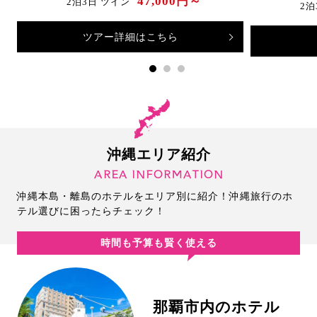
47,000円～
2泊3日 ツイン
2泊
ツアー詳細はこちら
沖縄エリア紹介
AREA INFORMATION
沖縄本島・離島のホテルをエリア別に紹介！沖縄旅行のホ
テル選びに困ったらチェック！
時間も予算も賢く使える
那覇市内のホテル