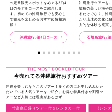
の定番観光スポットをめぐる3泊4
沖縄旅行ツアーを
日のモデルコースをご紹介しま
離島の美しい海や
す。初めての沖縄旅行でも安心し
るだけでなく、沖
て観光を楽しめるおすすめ情報満
たり琉球の文化に
載！
力的な体験も充実
沖縄旅行3泊4日コース
石垣島旅行2泊
THE MOST BOOKED TOUR
今売れてる沖縄旅行おすすめツアー
沖縄を楽しむならこのツアー！多くの方にお申し込みいた
だいている人気ツアーをご紹介。お得な特典付きや割引ツ
アーなど人気には理由があるはず！
竹富島日帰りツアー付＆レンタカー付
《レンタ