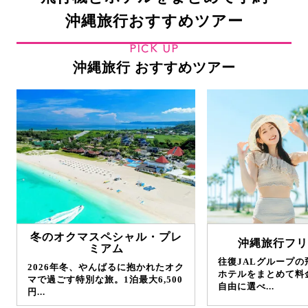
沖縄旅行おすすめツアー
PICK UP
沖縄旅行 おすすめツアー
冬のオクマスペシャル・プレ
沖縄旅行フリ
ミアム
往復JALグループ
2026年冬、やんばるに抱かれたオク
ホテルをまとめて料
マで過ごす特別な旅。1泊最大6,500
自由に選べ...
円...