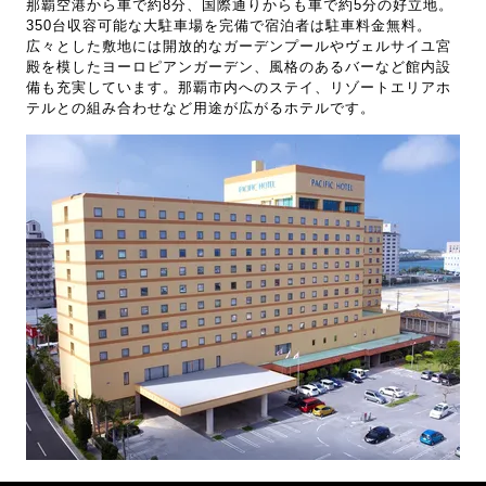
那覇空港から車で約8分、国際通りからも車で約5分の好立地。
350台収容可能な大駐車場を完備で宿泊者は駐車料金無料。
広々とした敷地には開放的なガーデンプールやヴェルサイユ宮
殿を模したヨーロピアンガーデン、風格のあるバーなど館内設
備も充実しています。那覇市内へのステイ、リゾートエリアホ
テルとの組み合わせなど用途が広がるホテルです。