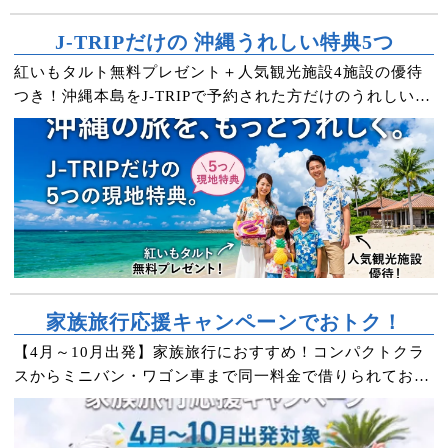
J-TRIPだけの 沖縄うれしい特典5つ
紅いもタルト無料プレゼント＋人気観光施設4施設の優待
つき！沖縄本島をJ-TRIPで予約された方だけのうれしい特
典です。
家族旅行応援キャンペーンでおトク！
【4月～10月出発】家族旅行におすすめ！コンパクトクラ
スからミニバン・ワゴン車まで同一料金で借りられておト
クな特別キャンペーン実施中♪