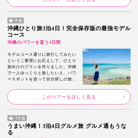
9
位
沖縄ひとり旅3泊4日！完全保存版の最強モデル
コース
沖縄のパワーを貰う4日間
モデルコース通りに旅行してみたい
というご要望にお応えして、ひとり
旅向けのプランを作りました。沖縄
で一人ゆっくりと旅したい人、パワ
ースポットを巡って自分探しの旅が
したい人など必見。モデルコースに
合った旅行プランもご用意しまし
このツアーを詳しく見る
た。ぜひモデルコース通りに沖縄旅
行を楽しんでください。
10
位
うまい沖縄！3泊4日グルメ旅 グルメ通もうな
る