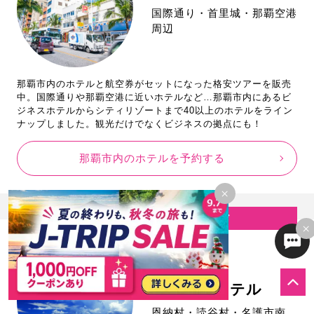
国際通り・首里城・那覇空港
周辺
那覇市内のホテルと航空券がセットになった格安ツアーを販売
中。国際通りや那覇空港に近いホテルなど…那覇市内にあるビ
ジネスホテルからシティリゾートまで40以上のホテルをライン
ナップしました。観光だけでなくビジネスの拠点にも！
那覇市内のホテルを予約する
×
リゾートホテルが集まるエリア
×
西海岸のホテル
恩納村・読谷村・名護市南