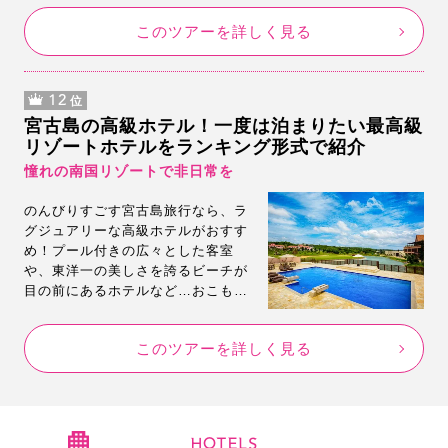
数掲載。しかも安いんです。観光に
このツアーを詳しく見る
便利なレンタカー付きプランもご用
意。
12
位
宮古島の高級ホテル！一度は泊まりたい最高級
リゾートホテルをランキング形式で紹介
憧れの南国リゾートで非日常を
のんびりすごす宮古島旅行なら、ラ
グジュアリーな高級ホテルがおすす
め！プール付きの広々とした客室
や、東洋一の美しさを誇るビーチが
目の前にあるホテルなど…おこもり
ステイにもぴったり♡宮古島でオト
ナの贅沢旅におすすめな高級リゾー
このツアーを詳しく見る
トホテルをランキング形式でご紹介
します。
HOTELS