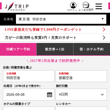
よくある質問
ログイン
東京発
出発地
羽田空港
LINE新規友だち登録で1,000円クーポンゲット
万が一の取消料も実質0円！充実のサポート
沖縄ツアー予約
航空券＋1泊
宿・ホテル予約
2027年3月出発まで好評発売中
出発 / 到着空港を選ぶ
出発空港
到着空港
羽田空港
那覇空港
出発日
旅行日数
（27年3月まで受付中）
2026-09-08
ホテルの部屋タイプ
レンタカー