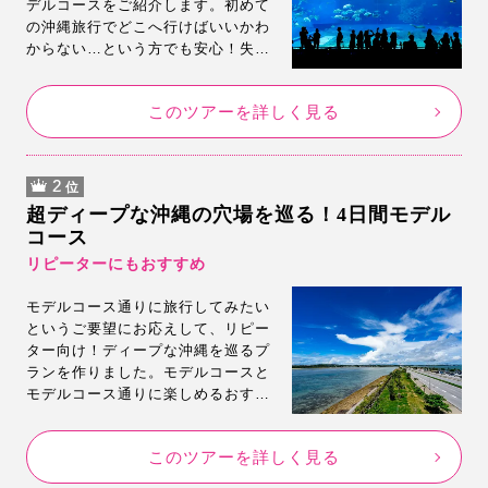
デルコースをご紹介します。初めて
の沖縄旅行でどこへ行けばいいかわ
からない…という方でも安心！失敗
しない定番のモデルコースです。モ
デルコースに最適な3泊4日フリープ
このツアーを詳しく見る
ランも掲載しているので気に入った
らそのまま即予約！
2
位
超ディープな沖縄の穴場を巡る！4日間モデル
コース
リピーターにもおすすめ
モデルコース通りに旅行してみたい
というご要望にお応えして、リピー
ター向け！ディープな沖縄を巡るプ
ランを作りました。モデルコースと
モデルコース通りに楽しめるおすす
め旅行プランをご用意いたしまし
た。モデルコースのスポットもご紹
このツアーを詳しく見る
介。是非このプランで沖縄旅行満喫
してください。