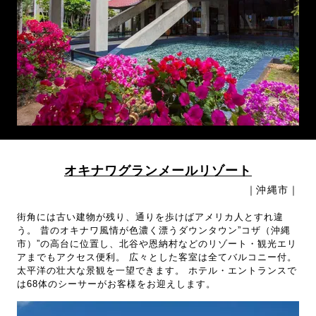
オキナワグランメールリゾート
｜沖縄市｜
街角には古い建物が残り、通りを歩けばアメリカ人とすれ違
う。 昔のオキナワ風情が色濃く漂うダウンタウン”コザ（沖縄
市）”の高台に位置し、北谷や恩納村などのリゾート・観光エリ
アまでもアクセス便利。 広々とした客室は全てバルコニー付。
太平洋の壮大な景観を一望できます。 ホテル・エントランスで
は68体のシーサーがお客様をお迎えします。