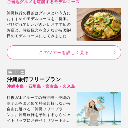
ご当地グルメを堪能するモデルコース
沖縄旅行の目的はグルメという方に
おすすめのモデルコースをご提案。
ぜひ訪れていただきたいおすすめの
お店と、時折観光を交えながら3泊4
日のモデルコースにしてみました。
気に入っていただけましたら、モデ
ルコース通りの旅行が可能なフリー
このツアーを詳しく見る
プランを掲載していますので、その
まま即予約も可能です。
11
位
沖縄旅行フリープラン
沖縄本島・石垣島・宮古島・久米島
往復JALグループの飛行機＋沖縄の
ホテルをまとめて料金比較しながら
自由に選べる「沖縄フリープラ
ン」。沖縄旅行を予約するならジェ
イトリップにお任せ！リゾートホテ
ルからリーズナブルなホテルまで多