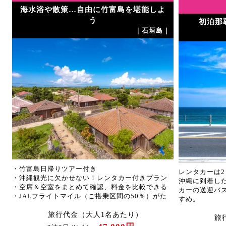
海水浴や散策…自由に竹富島を堪能しよ
｜
う
初泊那
｜石垣島｜
ン
・竹富島日帰りツアー付き
レンタカーは2
・沖縄観光に欠かせない！レンタカー付きプラン
沖縄に到着し
・空席＆空室をまとめて確認、料金を比較できる
カーの送迎バ
・JALフライトマイル（ご搭乗区間の50％）がた
すめ。
まります
旅行代金（大人1名あたり）
旅