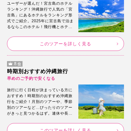
ユーザーが選んだ！宮古島のホテル
ランキング！沖縄旅行で人気の「宮
古島」にあるホテルをランキング形
式でご紹介。2025年に宮古島で泊ま
るならこのホテル！飛行機とホテル
がセットでとにかく安い♪ホテル選び
に悩んだら人気ランキングを参考に
このツアーを詳しく見る
してみてくださいね。
8
位
時期別おすすめ沖縄旅行
早めのご予約で安くなる
旅行に行く日程が決まっている方に
おすすめ！時期別のおすすめ沖縄旅
行をご紹介！月別のツアーや、季節
別のツアーなど…ぴったりのツアー
がきっと見つかるはず。連休や長期
休暇期間でも、早めのご予約なら安
い！人気の日程のご予約はお早め
このツアーを詳しく見る
に…！