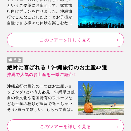
というご要望にお応えして、家族旅
行向けプランを作りました。沖縄旅
行でこんなことしたよ！とお子様が
自慢できる様々な体験を楽しむ欲張
りプラン。是非このモデルコースで
沖縄を体験してみてください。
このツアーを詳しく見る
5
位
絶対に喜ばれる！沖縄旅行のお土産42選
沖縄で人気のお土産を一挙ご紹介！
沖縄旅行の目的の一つはお土産ショ
ッピング♪という方必見！沖縄県は独
自の食文化や南国特有のフルーツな
どお土産の種類が豊富で迷っちゃい
そう♪買って嬉しい、もらって喜ばれ
るお土産をご紹介！どこで買うのが
お得？注意点は？など気になる点も
このツアーを詳しく見る
まとめてみました。