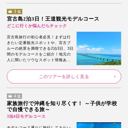
3
位
宮古島2泊3日！王道観光モデルコース
どこに行くか悩んだらチェック
宮古島旅行の初心者必見！まずは行
きたい定番観光スポットや、宮古ブ
ルーの絶景を満喫できる2泊3日、3日
間のモデルコースをご紹介！地元の
人に聞いたツウなスポット情報あ
り！お土産を買うならここ！2泊3日
で宮古島を思う存分楽しめる♪王道の
このツアーを詳しく見る
観光モデルコースです。
4
位
家族旅行で沖縄を知り尽くす！ ～子供が学校
で自慢できる旅～
3泊4日モデルコース
モデルコース通りに旅行してみたい