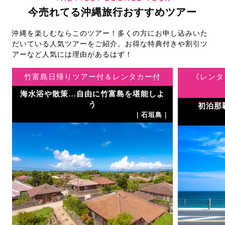
今売れてる沖縄旅行おすすめツアー
沖縄を楽しむならこのツアー！多くの方にお申し込みいた
だいている人気ツアーをご紹介。お得な特典付きや割引ツ
アーなど人気には理由があるはず！
竹富島日帰りツアー付＆レンタカー付
《レンタ
海水浴や散策…自由に竹富島を堪能しよ
｜
う
初泊那
｜石垣島｜