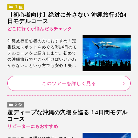
1
位
【初心者向け】絶対に外さない 沖縄旅行3泊4
日モデルコース
どこに行くか悩んだらチェック
沖縄旅行初心者の方におすすめ！定
番観光スポットをめぐる3泊4日のモ
デルコースをご紹介します。初めて
の沖縄旅行でどこへ行けばいいかわ
からない…という方でも安心！失敗
しない定番のモデルコースです。モ
デルコースに最適な3泊4日フリープ
このツアーを詳しく見る
ランも掲載しているので気に入った
らそのまま即予約！
2
位
超ディープな沖縄の穴場を巡る！4日間モデル
コース
リピーターにもおすすめ