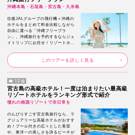
沖縄本島・石垣島・宮古島・久米島
往復JALグループの飛行機＋沖縄の
ホテルをまとめて料金比較しながら
自由に選べる「沖縄フリープラ
ン」。沖縄旅行を予約するならジェ
イトリップにお任せ！リゾートホテ
ルからリーズナブルなホテルまで多
数掲載。しかも安いんです。観光に
このツアーを詳しく見る
便利なレンタカー付きプランもご用
意。
12
位
宮古島の高級ホテル！一度は泊まりたい最高級
リゾートホテルをランキング形式で紹介
憧れの南国リゾートで非日常を
のんびりすごす宮古島旅行なら、ラ
グジュアリーな高級ホテルがおすす
め！プール付きの広々とした客室
や、東洋一の美しさを誇るビーチが