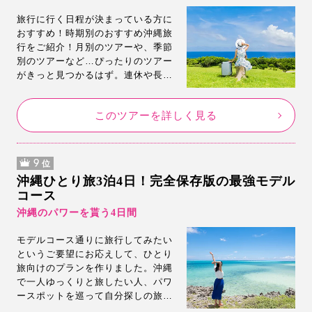
旅行に行く日程が決まっている方に
おすすめ！時期別のおすすめ沖縄旅
行をご紹介！月別のツアーや、季節
別のツアーなど…ぴったりのツアー
がきっと見つかるはず。連休や長期
休暇期間でも、早めのご予約なら安
い！人気の日程のご予約はお早め
このツアーを詳しく見る
に…！
9
位
沖縄ひとり旅3泊4日！完全保存版の最強モデル
コース
沖縄のパワーを貰う4日間
モデルコース通りに旅行してみたい
というご要望にお応えして、ひとり
旅向けのプランを作りました。沖縄
で一人ゆっくりと旅したい人、パワ
ースポットを巡って自分探しの旅が
したい人など必見。モデルコースに