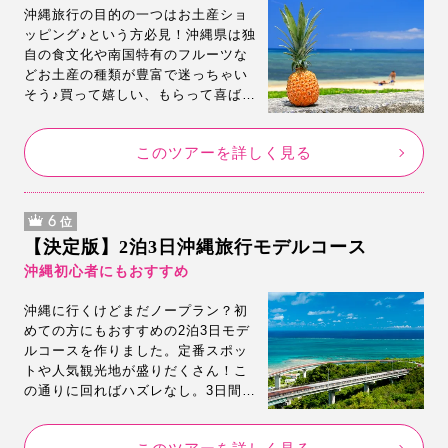
沖縄旅行の目的の一つはお土産ショ
ッピング♪という方必見！沖縄県は独
自の食文化や南国特有のフルーツな
どお土産の種類が豊富で迷っちゃい
そう♪買って嬉しい、もらって喜ばれ
るお土産をご紹介！どこで買うのが
お得？注意点は？など気になる点も
このツアーを詳しく見る
まとめてみました。
6
位
【決定版】2泊3日沖縄旅行モデルコース
沖縄初心者にもおすすめ
沖縄に行くけどまだノープラン？初
めての方にもおすすめの2泊3日モデ
ルコースを作りました。定番スポッ
トや人気観光地が盛りだくさん！こ
の通りに回ればハズレなし。3日間で
思う存分沖縄旅行を楽しんでくださ
い。