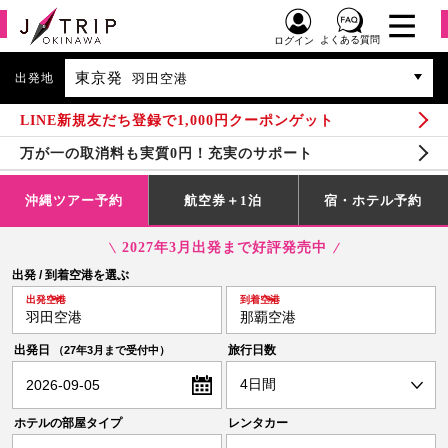
よくある質問
ログイン
東京発
出発地
羽田空港
LINE新規友だち登録で1,000円クーポンゲット
万が一の取消料も実質0円！充実のサポート
沖縄ツアー予約
航空券＋1泊
宿・ホテル予約
2027年3月出発まで好評発売中
出発 / 到着空港を選ぶ
出発空港
到着空港
羽田空港
那覇空港
出発日
旅行日数
（27年3月まで受付中）
2026-09-05
ホテルの部屋タイプ
レンタカー