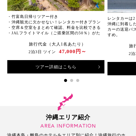
ン
・竹富島日帰りツアー付き
レンタカーは2
・沖縄観光に欠かせない！レンタカー付きプラン
沖縄に到着し
・空席＆空室をまとめて確認、料金を比較できる
カーの送迎バ
・JALフライトマイル（ご搭乗区間の50％）がた
すめ。
まります
旅行代金（大人1名あたり）
旅
47,000円～
2泊3日 ツイン
2泊
ツアー詳細はこちら
沖縄エリア紹介
AREA INFORMATION
沖縄本島・離島のホテルをエリア別に紹介！沖縄旅行のホ