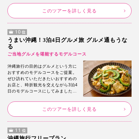
合った旅行プランもご用意しまし
このツアーを詳しく見る
た。ぜひモデルコース通りに沖縄旅
行を楽しんでください。
10
位
うまい沖縄！3泊4日グルメ旅 グルメ通もうな
る
ご当地グルメを堪能するモデルコース
沖縄旅行の目的はグルメという方に
おすすめのモデルコースをご提案。
ぜひ訪れていただきたいおすすめの
お店と、時折観光を交えながら3泊4
日のモデルコースにしてみました。
気に入っていただけましたら、モデ
ルコース通りの旅行が可能なフリー
このツアーを詳しく見る
プランを掲載していますので、その
まま即予約も可能です。
11
位
沖縄旅行フリープラン