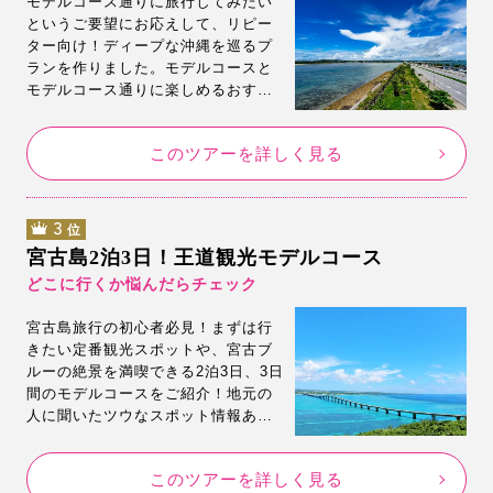
モデルコース通りに旅行してみたい
というご要望にお応えして、リピー
ター向け！ディープな沖縄を巡るプ
ランを作りました。モデルコースと
モデルコース通りに楽しめるおすす
め旅行プランをご用意いたしまし
た。モデルコースのスポットもご紹
このツアーを詳しく見る
介。是非このプランで沖縄旅行満喫
してください。
3
位
宮古島2泊3日！王道観光モデルコース
どこに行くか悩んだらチェック
宮古島旅行の初心者必見！まずは行
きたい定番観光スポットや、宮古ブ
ルーの絶景を満喫できる2泊3日、3日
間のモデルコースをご紹介！地元の
人に聞いたツウなスポット情報あ
り！お土産を買うならここ！2泊3日
で宮古島を思う存分楽しめる♪王道の
このツアーを詳しく見る
観光モデルコースです。