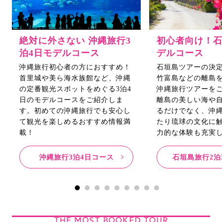
絶対に外さない 沖縄旅行3
初心者向け！
泊4日モデルコース
デルコース
沖縄旅行初心者の方におすすめ！
石垣島ツアーの決
首里城や美ら海水族館など、沖縄
竹富島などの離島を
の定番観光スポットをめぐる3泊4
沖縄旅行ツアーを
日のモデルコースをご紹介しま
離島の美しい海や
す。初めての沖縄旅行でも安心し
るだけでなく、沖
て観光を楽しめるおすすめ情報満
たり琉球の文化に
載！
力的な体験も充実
沖縄旅行3泊4日コース
石垣島旅行2泊
THE MOST BOOKED TOUR